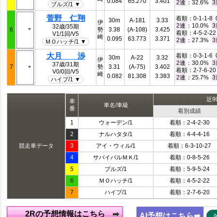
0.084
65.270
3.401
：32.6%
2連
3
ブルズ/1 ▼
菅野 仁翔
着順：0-1-1-8 0
30m
A-181
3.33
伊
：10.0%
2連
3
32歳/35期
6
勢
3.38
(A-108)
3.425
着順：4-5-2-22 
V1/1回/V5
崎
0.095
63.773
3.371
：27.3%
2連
3
ＭＯハッチ/1 ▼
大月 渉
着順：0-3-1-6 0
30m
A-22
3.32
伊
：30.0%
2連
3
37歳/31期
7
勢
3.31
(A-75)
3.402
着順：2-7-6-20 
V0/0回/V5
崎
0.082
81.308
3.383
：25.7%
2連
3
ハイプ/1 ▼
近9
車
車名/車級
番
着別成績
1
ウォーデン/1
着順：2-4-2-30
2
ナルハタタ/1
着順：4-4-4-16
競走車データ
3
アイ・ウィル/1
着順：6-3-10-27
4
サバイバルＭＫ/1
着順：0-8-5-26
5
ブルズ/1
着順：5-9-5-24
6
ＭＯハッチ/1
着順：4-5-2-22
7
ハイプ/1
着順：2-7-6-20
2Rの予想情報はこちら
AI予想はこちら➡