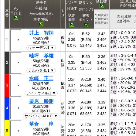
近10走
良10走
選手名
ハンデ
現ランク
近90日
年齢/期
My
試走T
(前ランク)
車
Ｌ
予想印
今年V/優出/通算V
番
Ｇ
試走
平均試走T
審査
着別成績 
偏差
車名/車級
平均競走T
ポイント
2連対率 
最高競走T
井上 智詞
着順：0-0-0-10 
0m
B-62
3.42
：0.0%
2連
3
飯
45歳/29期
1
3.39
(B-69)
3.496
着順：2-4-2-30 
塚
V0/0回/V2
0.076
52.440
3.452
：15.8%
2連
3
ウォーデン/1 ▼
畦坪 孝雄
着順：3-2-1-4 0
0m
B-60
3.36
：50.0%
2連
3
山
50歳/26期
2
3.35
(B-45)
3.462
着順：6-5-4-22 
陽
V0/0回/V3
0.102
52.538
3.429
：29.7%
2連
3
ナルハタタ/1 ▼
水崎 正二
着順：2-0-0-8 0
10m
A-219
3.40
：20.0%
2連
3
飯
62歳/19期
3
3.37
(A-168)
3.473
着順：6-3-10-27
塚
V0/0回/V10
0.073
60.146
3.444
：19.6%
2連
3
アイ・ウィル/1 ▼
栗原 勝測
着順：0-3-0-7 0
20m
A-180
3.39
伊
：30.0%
2連
3
61歳/20期
4
勢
3.38
(A-189)
3.461
着順：0-8-5-26 
V0/0回/V11
崎
0.071
63.953
3.432
：20.5%
2連
3
サバイバルＭＫ/1 ▼
落合 淳
着順：1-1-1-7 0
20m
A-170
3.35
伊
：20.0%
2連
3
45歳/29期
5
勢
3.32
(A-86)
3.434
着順：5-9-5-24 
V0/0回/V5
崎