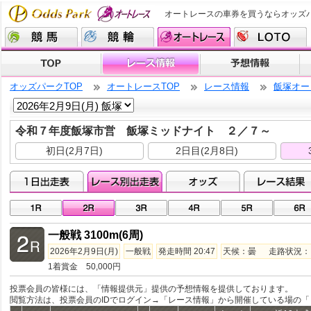
オートレースの車券を買うならオッズ
オッズパークTOP
オートレースTOP
レース情報
飯塚オー
令和７年度飯塚市営 飯塚ミッドナイト ２／７～
初日(2月7日)
2日目(2月8日)
一般戦 3100m(6周)
2026年2月9日(月)
一般戦
発走時間 20:47
天候：曇 走路状況：良
1着賞金 50,000円
投票会員の皆様には、「情報提供元」提供の予想情報を提供しております。
閲覧方法は、投票会員のIDでログイン→「レース情報」から開催している場の