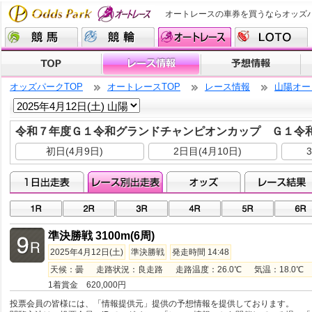
オートレースの車券を買うならオッズ
オッズパークTOP
オートレースTOP
レース情報
山陽オー
令和７年度Ｇ１令和グランドチャンピオンカップ Ｇ１令
初日(4月9日)
2日目(4月10日)
準決勝戦 3100m(6周)
2025年4月12日(土)
準決勝戦
発走時間 14:48
天候：曇 走路状況：良走路 走路温度：26.0℃ 気温：18.0℃ 湿
1着賞金 620,000円
投票会員の皆様には、「情報提供元」提供の予想情報を提供しております。