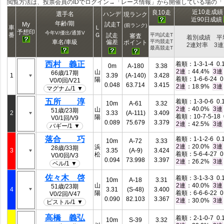
閲覧方法は、投票会員のIDでログイン→「レース情報」から開催している場の
近10走成
良10走
選手名
ハンデ
現ランク
近90日成績
年齢/期
My
試走T
(前ランク)
車
Ｌ
予想印
今年V/優出/通算V
番
Ｇ
試走
平均試走T
審査
着別成績 平
偏差
車名/車級
平均競走T
ポイント
2連対率 3
最高競走T
西村 義正
着順：1-3-1-4 0.
0m
A-180
3.38
：44.4%
2連
3連
山
66歳/17期
1
3.39
(A-140)
3.428
着順：1-6-6-24 0
陽
V0/0回/V21
0.048
63.714
3.415
：18.9%
2連
3連
マグナム/1 ▼
五所 淳
着順：1-3-0-6 0.
10m
A-61
3.32
：40.0%
2連
3連
山
51歳/23期
2
3.33
(A-111)
3.409
着順：10-7-5-18 
陽
V0/1回/V9
0.089
75.679
3.379
：42.5%
2連
3連
バギー/1 ▼
落合 巧
着順：1-1-2-6 0.
10m
A-72
3.33
：20.0%
2連
3連
浜
28歳/33期
3
3.35
(A-9)
3.424
着順：5-6-4-27 0
松
V0/0回/V3
0.094
73.998
3.397
：26.2%
2連
3連
ベル/1 ▼
佐々木 啓
着順：3-1-3-3 0.
10m
A-18
3.31
山
：40.0%
2連
3連
51歳/23期
4
3.31
(S-48)
3.400
陽
着順：6-6-6-22 0
V0/2回/V47
0.090
82.103
3.367
：30.0%
2連
3連
ピストル/1 ▼
高橋 義弘
着順：2-1-0-7 0.
10m
S-39
3.32