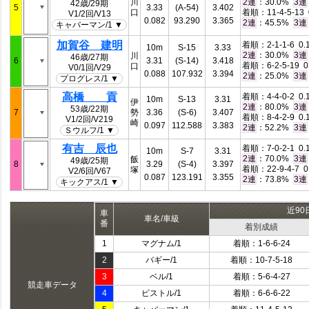
川
：30.0%
2連
3連
42歳/29期
5
3.33
(A-54)
3.402
口
着順：11-4-5-13 
V1/2回/V13
0.082
93.290
3.365
：45.5%
2連
3連
キャバーマン/1 ▼
加賀谷 建明
着順：2-1-1-6 0.
10m
S-15
3.33
：30.0%
2連
3連
川
46歳/27期
6
3.31
(S-14)
3.418
着順：6-2-5-19 0
口
V0/1回/V29
0.088
107.932
3.394
：25.0%
2連
3連
プログレス/1 ▼
高橋 貢
着順：4-4-0-2 0.
10m
S-13
3.31
伊
：80.0%
2連
3連
53歳/22期
7
勢
3.36
(S-6)
3.407
着順：8-4-2-9 0.
V1/2回/V219
崎
0.097
112.588
3.383
：52.2%
2連
3連
Ｓウルフ/1 ▼
有吉 辰也
着順：7-0-2-1 0.
10m
S-7
3.31
：70.0%
2連
3連
飯
49歳/25期
8
3.29
(S-4)
3.397
着順：22-9-4-7 0
塚
V2/6回/V67
0.087
123.191
3.355
：73.8%
2連
3連
キックアス/1 ▼
近90
車
車名/車級
番
着別成績
1
マグナム/1
着順：1-6-6-24
2
バギー/1
着順：10-7-5-18
3
ベル/1
着順：5-6-4-27
競走車データ
4
ピストル/1
着順：6-6-6-22