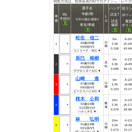
閲覧方法は、投票会員のIDでログイン→「レー
選手名
ハンデ
現ラ
年齢/期
My
試走T
(前ラン
車
Ｌ
予想印
今年V/優出/通算V
番
Ｇ
試走
審
偏差
車名/車級
ポイ
松生 信二
0m
A-16
山
45歳/30期
1
3.38
(A-19
陽
V0/0回/V3
0.108
65.66
ストリーク・Ｍ/1 ▼
辰巳 裕樹
0m
A-13
浜
40歳/31期
2
3.36
(A-85
松
V0/2回/V4
0.096
69.15
デグロミネータ/1 ▼
山崎 進
0m
A-12
山
47歳/26期
3
3.36
(A-98
陽
V0/0回/V5
0.103
70.27
ピークスパイダ/1 ▼
桜木 公和
10m
A-12
飯
52歳/24期
4
3.36
(A-17
塚
V1/2回/V10
0.079
69.96
ハナミチ/1 ▼
林 弘明
10m
A-12
山
51歳/24期
5
3.34
(A-48
陽
V0/1回/V5
0.073
70.17
ザンテツケン/1 ▼