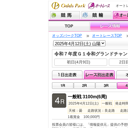
オート
オッズパークTOP
オートレースTOP
令和７年度Ｇ１令和グランドチャン
初日(4月9日)
2日目
一般戦 3100m(6周)
2025年4月12日(土)
一般戦
発走時間 
天候：曇 走路状況：良走路 走路温度：
1着賞金 100,000円
投票会員の皆様には、「情報提供元」提供の予想