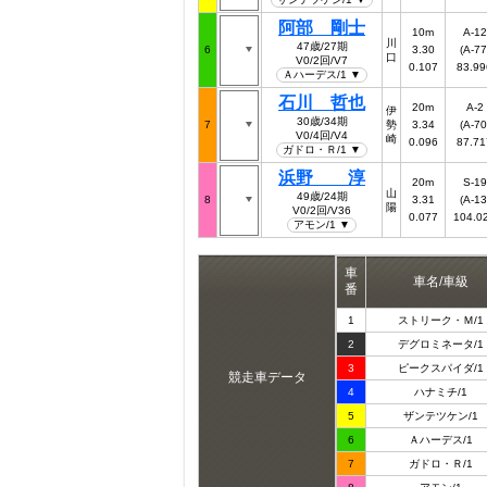
阿部 剛士
10m
A-12
川
47歳/27期
6
3.30
(A-77
口
V0/2回/V7
0.107
83.99
Ａハーデス/1 ▼
石川 哲也
20m
A-2
伊
30歳/34期
7
勢
3.34
(A-70
V0/4回/V4
崎
0.096
87.71
ガドロ・Ｒ/1 ▼
浜野 淳
20m
S-19
山
49歳/24期
8
3.31
(A-13
陽
V0/2回/V36
0.077
104.0
アモン/1 ▼
車
車名/車級
番
1
ストリーク・Ｍ/1
2
デグロミネータ/1
3
ピークスパイダ/1
競走車データ
4
ハナミチ/1
5
ザンテツケン/1
6
Ａハーデス/1
7
ガドロ・Ｒ/1