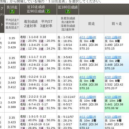
ス情報」から開催している場の「１日出走表」を選択してください。
近10走成績
良10走
近180日成績
ンク
近90日成績
ク)
良着別成績
平均試走T
査
着別成績 平均ST
良2連対率
前走
前々走
平均競走T
ント
2連対率 3連対率
湿着別成績
最高競走T
湿2連対率
着順：1-1-0-8 0.18
良：1-7/43
4/11 山陽4R
4/10 山陽4R
1
3.35
：20.0%
：20.0%
2連
3連
良：18.6%
良 0m
4着
良 0m
8着
9)
3.458
着順：1-3-4-25 0.16
湿：1-6/14
3.481 試3.36
3.490 試3.37
0
3.429
：12.1%
：24.2%
湿：50.0%
ST0.10
ST0.15
2連
3連
着順：1-1-1-7 0.15
良：3-5/43
4/11 山陽2R
4/10 山陽3R
5
3.35
：20.0%
：30.0%
2連
3連
良：18.6%
良 0m
4着
斑 0m
2着
)
3.446
着順：4-2-6-23 0.14
湿：0-0/11
3.455 試3.34
3.448 試3.36
6
3.422
：17.1%
：34.3%
湿：0.0%
ST0.10
ST0.19
2連
3連
着順：0-2-2-6 0.13
良：5-14/51
4/11 山陽3R
4/10 山陽6R
0
3.34
：20.0%
：40.0%
2連
3連
良：37.3%
良 0m
3着
斑 0m
8着
)
3.443
着順：3-8-6-21 0.14
湿：0-3/13
3.458 試3.38
3.532 試3.42
6
3.412
：28.9%
：44.7%
湿：23.1%
ST0.16
ST0.20 F
2連
3連
着順：2-2-2-3 0.18
良：13-11/47
4/11 山陽8R
4/10 山陽3R
5
3.35
：40.0%
：60.0%
2連
3連
良：51.1%
良 10m
5着
斑 10m
3着
1)
3.429
着順：6-7-4-15 0.17
湿：6-5/17
3.460 試3.39
3.441 試3.38
4
3.389
：39.4%
：51.5%
湿：64.7%
ST0.20
ST0.06 W
2連
3連
着順：1-3-1-5 0.12
良：5-11/57
4/11 山陽1R
4/10 山陽4R
2
3.35
：40.0%
：50.0%
2連
3連
良：28.1%
良 10m
2着
良 10m
6着
)
3.423
着順：2-9-10-19 0.14
湿：1-3/17
3.402 試3.34
3.460 試3.36
3
3.376
：26.8%
：51.2%
湿：23.5%
ST0.12
ST0.11
2連
3連