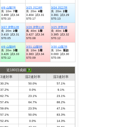
4/9 山陽7R
3/25 川口8R
3/24 川口7R
良 10m
7着
良 20m
4着
良 20m
2着
3.469 試3.34
3.404 試3.31
3.391 試3.29
ST0.10
ST0.17
ST0.13
3/27 伊勢12R
3/26 伊勢11R
3/25 伊勢1R
良 20m
2着
風 40m
1着
良 40m
1着
3.410 試3.31
3.427 試3.34
3.385 試3.32
ST0.05
ST0.08
ST0.12
4/9 山陽9R
3/31 山陽5R
3/30 山陽7R
良 20m
3着
良 10m
1着
良 10m
落妨
3.426 試3.33
3.383 試3.34
0.000 試3.30
ST0.12
ST0.09
ST0.06
近180日成績
3連対率
湿2連対率
湿3連対率
30.2%
50.0%
57.1%
37.2%
0.0%
9.1%
62.7%
23.1%
23.1%
57.4%
64.7%
88.2%
59.6%
23.5%
47.1%
57.1%
50.0%
83.3%
52.4%
0.0%
14.3%