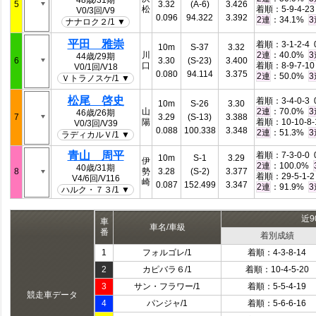
5
3.32
(A-6)
3.426
松
着順：5-9-4-23 
V0/3回/V9
0.096
94.322
3.392
：34.1%
2連
3
ナナロク２/1 ▼
平田 雅崇
着順：3-1-2-4 0
10m
S-37
3.32
川
：40.0%
2連
3
44歳/29期
6
3.30
(S-23)
3.400
口
着順：8-9-7-10 
V0/1回/V18
0.080
94.114
3.375
：50.0%
2連
3
Ｖトラノスケ/1 ▼
松尾 啓史
着順：3-4-0-3 0
10m
S-26
3.30
山
：70.0%
2連
3
46歳/26期
7
3.29
(S-13)
3.388
陽
着順：10-10-8-1
V0/3回/V39
0.088
100.338
3.348
：51.3%
2連
3
ラディカルＶ/1 ▼
青山 周平
着順：7-3-0-0 0
10m
S-1
3.29
伊
：100.0%
2連
40歳/31期
8
勢
3.28
(S-2)
3.377
着順：29-5-1-2 
V4/6回/V116
崎
0.087
152.499
3.347
：91.9%
2連
3
ハルク・７３/1 ▼
近
車
車名/車級
番
着別成績
1
フォルゴレ/1
着順：4-3-8-14
2
カピバラ６/1
着順：10-4-5-20
3
サン・フラワー/1
着順：5-5-4-19
競走車データ
4
パンジャ/1
着順：5-6-6-16