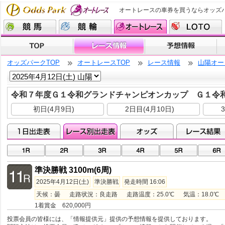
オートレースの車券を買うならオッズ
オッズパークTOP
オートレースTOP
レース情報
山陽オー
令和７年度Ｇ１令和グランドチャンピオンカップ Ｇ１令
初日(4月9日)
2日目(4月10日)
準決勝戦 3100m(6周)
2025年4月12日(土)
準決勝戦
発走時間 16:06
天候：曇 走路状況：良走路 走路温度：25.0℃ 気温：18.0℃ 湿
1着賞金 620,000円
投票会員の皆様には、「情報提供元」提供の予想情報を提供しております。