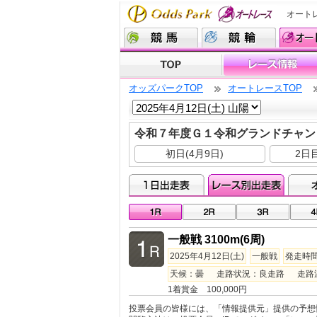
オート
オッズパークTOP
オートレースTOP
令和７年度Ｇ１令和グランドチャン
初日(4月9日)
2日目
一般戦 3100m(6周)
2025年4月12日(土)
一般戦
発走時間 
天候：曇 走路状況：良走路 走路温度：
1着賞金 100,000円
投票会員の皆様には、「情報提供元」提供の予想