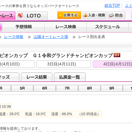
総合TOP
よ
レースの車券を買うならオッズパークオートレース
レース情報
山陽オートレース場
レース別出走表
ピオンカップ Ｇ１令和グランドチャンピオンカップ
(4月10日)
3日目(4月11日)
4日目(4月12日
10:39
28.0℃ 気温：16.0℃ 湿度：66.0% （10:35現在）
情報を提供しております。