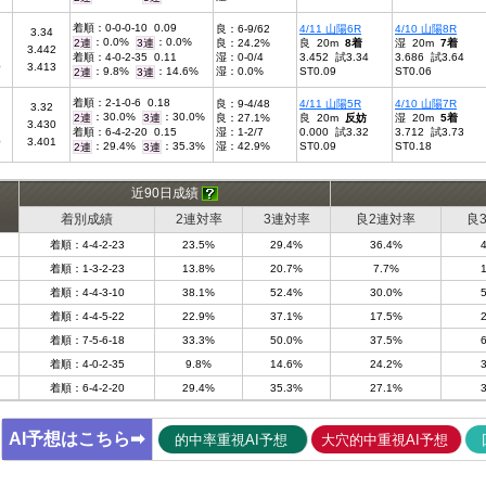
着順：0-0-0-10 0.09
良：6-9/62
4/11 山陽6R
4/10 山陽8R
3.34
：0.0%
：0.0%
2連
3連
良：24.2%
良 20m
8着
湿 20m
7着
3.442
着順：4-0-2-35 0.11
湿：0-0/4
3.452 試3.34
3.686 試3.64
0
3.413
：9.8%
：14.6%
湿：0.0%
ST0.09
ST0.06
2連
3連
着順：2-1-0-6 0.18
良：9-4/48
4/11 山陽5R
4/10 山陽7R
3.32
：30.0%
：30.0%
2連
3連
良：27.1%
良 20m
反妨
湿 20m
5着
3.430
着順：6-4-2-20 0.15
湿：1-2/7
0.000 試3.32
3.712 試3.73
0
3.401
：29.4%
：35.3%
湿：42.9%
ST0.09
ST0.18
2連
3連
近90日成績
着別成績
2連対率
3連対率
良2連対率
良
着順：4-4-2-23
23.5%
29.4%
36.4%
着順：1-3-2-23
13.8%
20.7%
7.7%
着順：4-4-3-10
38.1%
52.4%
30.0%
着順：4-4-5-22
22.9%
37.1%
17.5%
着順：7-5-6-18
33.3%
50.0%
37.5%
着順：4-0-2-35
9.8%
14.6%
24.2%
着順：6-4-2-20
29.4%
35.3%
27.1%
AI予想はこちら➡
的中率重視AI予想
大穴的中重視AI予想