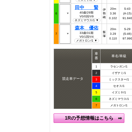
田中 賢
20m
S-43
伊
40歳/29期
6
勢
3.36
(A-15)
V0/0回/V9
崎
0.102
91.84
ネズミマウス/1 ▼
森本 優佑
20m
S-29
飯
33歳/31期
7
3.29
(S-46)
塚
V0/1回/V4
0.110
97.99
メガトロン/1 ▼
車
車名/車級
番
1
ラセンガン/1
2
イザナミ/1
競走車データ
3
ミックスター/1
4
セオス/1
5
イズミヤ/1
6
ネズミマウス/1
7
メガトロン/1
1Rの予想情報はこちら