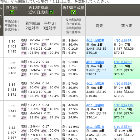
ス情報」から開催している場の「１日出走表」を選択してください。
近10走成績
良10走
近180日成績
ク
近90日成績
)
良着別成績
平均試走T
着別成績 平均ST
良2連対率
前走
前々走
平均競走T
ト
2連対率 3連対率
湿着別成績
最高競走T
湿2連対率
着順：0-1-0-9 0.22
良：8-8/44
4/11 山陽3R
4/10 山陽4R
3.36
：10.0%
：10.0%
2連
3連
良：36.4%
良 0m
2着
良 0m
7着
)
3.463
着順：4-4-2-23 0.19
湿：0-1/16
3.448 試3.35
3.487 試3.36
9
3.435
：23.5%
：29.4%
湿：6.3%
ST0.16
ST0.18
2連
3連
着順：0-1-2-7 0.14
良：2-1/39
4/11 山陽6R
4/10 山陽5R
3.36
：10.0%
：30.0%
2連
3連
良：7.7%
良 0m
2着
斑 0m
3着
)
3.463
着順：1-3-2-23 0.16
湿：0-2/8
3.448 試3.37
3.432 試3.37
5
3.433
：13.8%
：20.7%
湿：25.0%
ST0.11
ST0.10
2連
3連
着順：2-1-0-7 0.14
良：5-7/40
4/11 山陽2R
4/10 山陽2R
3.34
：30.0%
：30.0%
2連
3連
良：30.0%
良 0m
5着
斑 0m
6着
)
3.428
着順：4-4-3-10 0.16
湿：0-1/5
3.468 試3.40
3.458 試3.40
1
3.371
：38.1%
：52.4%
湿：20.0%
ST0.04
ST0.20
2連
3連
着順：1-2-1-6 0.23
良：4-3/40
4/11 山陽9R
4/10 山陽11R
3.35
：30.0%
：40.0%
2連
3連
良：17.5%
良 0m
7着
湿 10m
3着
)
3.441
着順：4-4-5-22 0.21
湿：2-4/25
3.465 試3.39
3.730 試3.54
4
3.378
：22.9%
：37.1%
湿：24.0%
ST0.14
ST0.07
2連
3連
着順：2-0-4-4 0.17
良：11-9/47
4/11 山陽7R
4/10 山陽7R
3.32
：20.0%
：60.0%
2連
3連
良：42.6%
良 10m
8着
湿 10m
6着
)
3.407
着順：7-5-6-18 0.18
湿：5-6/17
3.457 試3.39
3.749 試3.72
3.367
：33.3%
：50.0%
湿：64.7%
ST0.15
ST0.11
2連
3連