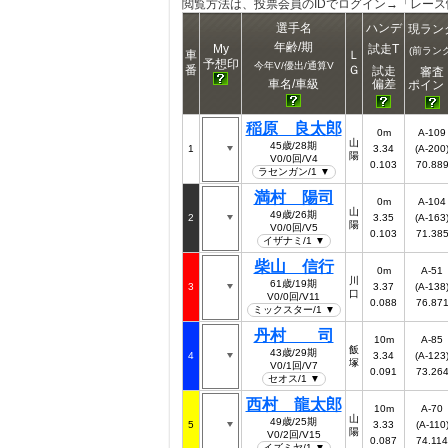
閲覧方法は、投票会員のIDでログイン→「レー
選手名
ハンデ
現ラン
年齢/期
My
試走T
(前ランク
車
Ｌ
予想印
今年V/優出/通算V
番
Ｇ
試走
審査
偏差
車名/車級
ポイン
稲原 良太郎
0m
A-109
山
45歳/28期
1
3.34
(A-200
陽
V0/0回/V4
0.103
70.88
ラセンガン/1 ▼
満村 陽司
0m
A-104
山
49歳/26期
2
3.35
(A-163
陽
V0/0回/V5
0.103
71.38
イザナミ/1 ▼
柴山 信行
0m
A-51
川
61歳/19期
3
3.37
(A-138
口
V0/0回/V11
0.088
76.87
ミックスター/1 ▼
丹村 司
10m
A-85
飯
43歳/29期
4
3.34
(A-123
塚
V0/1回/V7
0.091
73.26
セオス/1 ▼
西村 龍太郎
10m
A-70
山
49歳/25期
5
3.33
(A-110
陽
V0/2回/V15
0.087
74.114
イズミヤ/1 ▼