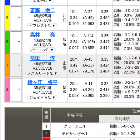
エルデ/1 ▼
斎藤 撤二
着順：0-0-0-10 
10m
A-32
3.35
川
：0.0%
2連
3
45歳/25期
5
3.34
(A-46)
3.459
口
着順：0-4-0-32 
V0/3回/V9
0.109
81.093
3.437
：10.8%
2連
3
ビフレスト/1 ▼
高林 亮
着順：0-1-3-6 0
10m
A-114
3.35
：10.0%
2連
3
飯
43歳/27期
6
3.34
(A-106)
3.447
着順：1-2-8-30 
塚
V0/1回/V3
0.097
70.855
3.412
：7.3%
2連
3
バートン/1 ▼
前田 淳
着順：1-1-2-6 0
20m
A-45
3.35
：20.0%
2連
3
山
46歳/27期
7
3.42
(A-13)
3.424
着順：7-3-7-28 
陽
V2/5回/V16
0.074
79.178
3.404
：22.2%
2連
3
メスカリート/1 ▼
鐘ヶ江 将平
着順：0-2-1-7 0
20m
A-11
3.32
飯
：20.0%
2連
3
35歳/31期
8
3.36
(S-26)
3.418
塚
着順：4-9-3-22 
V0/4回/V10
0.098
85.065
3.390
：33.3%
2連
3
ジェイドＡ/1 ▼
近9
車
車名/車級
番
着別成績
1
クラージュ/1
着順：6-6-5-26
2
チビサウザー/1
着順：0-1-3-29