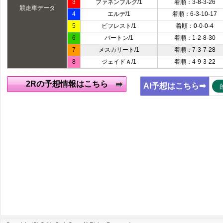
3
ファネンブルグ/1
着順：3-8-3-26
競走車データ
4
エルデ/1
着順：6-3-10-17
5
ビフレスト/1
着順：0-0-0-4
6
バートン/1
着順：1-2-8-30
7
メスカリート/1
着順：7-3-7-28
8
ジェイドＡ/1
着順：4-9-3-22
2Rの予想情報はこちら
AI予想はこちら➡