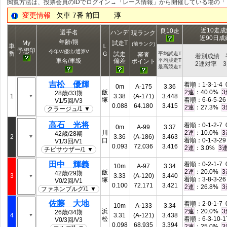
閲覧方法は、投票会員のIDでログイン→「レース情報」から開催している場の
変更情報
欠車 7番 前田 淳
近10走
良10走
選手名
ハンデ
現ランク
近90日
年齢/期
My
試走T
(前ランク)
車
Ｌ
予想印
今年V/優出/通算V
番
Ｇ
試走
平均試走T
審査
着別成績 
偏差
車名/車級
平均競走T
ポイント
2連対率 
最高競走T
吉松 優輝
着順：1-3-1-4 0
0m
A-175
3.36
飯
：40.0%
2連
3
28歳/33期
1
3.38
(A-171)
3.448
塚
着順：6-6-5-26 
V1/5回/V3
0.088
64.180
3.415
：27.3%
2連
3
クラージュ/1 ▼
高石 光将
着順：0-1-2-7 0
0m
A-99
3.37
川
：10.0%
2連
3
42歳/28期
2
3.36
(A-186)
3.463
口
着順：0-1-3-29 
V1/3回/V1
0.093
72.036
3.416
：3.0%
2連
3
チビサウザー/1 ▼
田中 輝義
着順：0-2-1-7 0
10m
A-97
3.34
：20.0%
2連
3
飯
42歳/29期
3
3.33
(A-120)
3.440
着順：3-8-3-26 
塚
V0/2回/V1
0.100
72.171
3.421
：26.8%
2連
3
ファネンブルグ/1 ▼
佐藤 大地
着順：2-0-1-7 0
10m
A-133
3.34
浜
：20.0%
2連
3
26歳/34期
4
3.31
(A-121)
3.438
松
着順：6-3-10-17
V0/3回/V3
0.098
68.935
3.394
：25.0%
2連
3