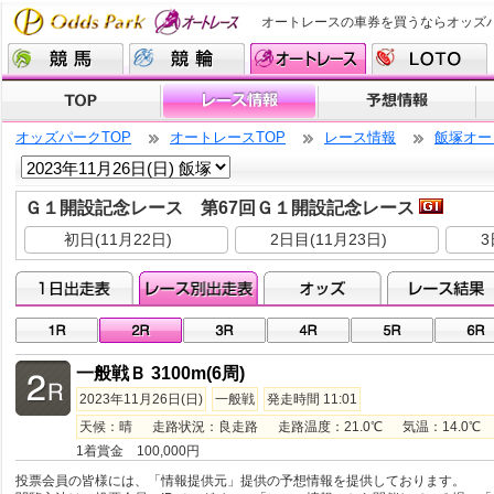
オートレースの車券を買うならオッズ
オッズパークTOP
オートレースTOP
レース情報
飯塚オー
Ｇ１開設記念レース 第67回Ｇ１開設記念レース
初日(11月22日)
2日目(11月23日)
3
一般戦Ｂ 3100m(6周)
2023年11月26日(日)
一般戦
発走時間 11:01
天候：晴 走路状況：良走路 走路温度：21.0℃ 気温：14.0℃ 湿
1着賞金 100,000円
投票会員の皆様には、「情報提供元」提供の予想情報を提供しております。