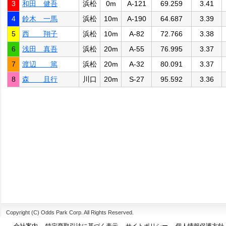
3
和田 健吾
浜松
0m
A-121
69.259
3.41
4
鈴木 一馬
浜松
10m
A-190
64.687
3.39
5
西 翔子
浜松
10m
A-82
72.766
3.38
6
浅田 真吾
浜松
20m
A-55
76.995
3.37
7
渡辺 篤
浜松
20m
A-32
80.091
3.37
8
森 且行
川口
20m
S-27
95.592
3.36
Copyright (C) Odds Park Corp. All Rights Reserved.
会社案内
特定商取引法に基づく表示
サイトポリシー
個人情報保護方針