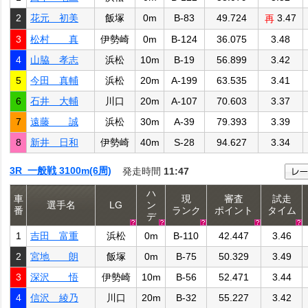
2
花元 初美
飯塚
0m
B-83
49.724
3.47
再
3
松村 真
伊勢崎
0m
B-124
36.075
3.48
4
山脇 孝志
浜松
10m
B-19
56.899
3.42
5
今田 真輔
浜松
20m
A-199
63.535
3.41
6
石井 大輔
川口
20m
A-107
70.603
3.37
7
遠藤 誠
浜松
30m
A-39
79.393
3.39
8
新井 日和
伊勢崎
40m
S-28
94.627
3.34
3R 一般戦 3100m(6周)
発走時間
11:47
ハ
車
現
審査
試走
選手名
LG
ン
番
ランク
ポイント
タイム
デ
1
吉田 富重
浜松
0m
B-110
42.447
3.46
2
宮地 朗
飯塚
0m
B-75
50.329
3.49
3
深沢 悟
伊勢崎
10m
B-56
52.471
3.44
4
信沢 綾乃
川口
20m
B-32
55.227
3.42