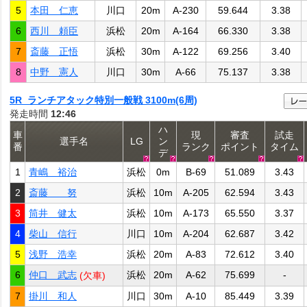
5
本田 仁恵
川口
20m
A-230
59.644
3.38
6
西川 頼臣
浜松
20m
A-164
66.330
3.38
7
斎藤 正悟
浜松
30m
A-122
69.256
3.40
8
中野 憲人
川口
30m
A-66
75.137
3.38
5R ランチアタック特別一般戦 3100m(6周)
発走時間
12:46
ハ
車
現
審査
試走
選手名
LG
ン
番
ランク
ポイント
タイム
デ
1
青嶋 裕治
浜松
0m
B-69
51.089
3.43
2
斎藤 努
浜松
10m
A-205
62.594
3.43
3
筒井 健太
浜松
10m
A-173
65.550
3.37
4
柴山 信行
川口
10m
A-204
62.687
3.42
5
浅野 浩幸
浜松
20m
A-83
72.612
3.40
6
仲口 武志
浜松
20m
A-62
75.699
-
(欠車)
7
掛川 和人
川口
30m
A-10
85.449
3.39