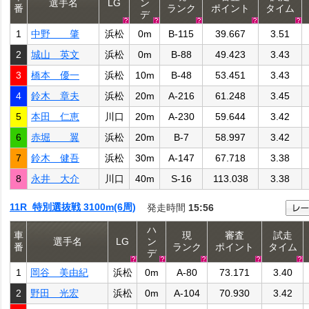
選手名
LG
ン
番
ランク
ポイント
タイム
デ
1
中野 肇
浜松
0m
B-115
39.667
3.51
2
城山 英文
浜松
0m
B-88
49.423
3.43
3
橋本 優一
浜松
10m
B-48
53.451
3.43
4
鈴木 章夫
浜松
20m
A-216
61.248
3.45
5
本田 仁恵
川口
20m
A-230
59.644
3.42
6
赤堀 翼
浜松
20m
B-7
58.997
3.42
7
鈴木 健吾
浜松
30m
A-147
67.718
3.38
8
永井 大介
川口
40m
S-16
113.038
3.38
11R 特別選抜戦 3100m(6周)
発走時間
15:56
ハ
車
現
審査
試走
選手名
LG
ン
番
ランク
ポイント
タイム
デ
1
岡谷 美由紀
浜松
0m
A-80
73.171
3.40
2
野田 光宏
浜松
0m
A-104
70.930
3.42