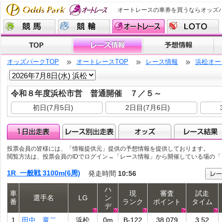
オートレースの車券を買うならオッズ
オッズパークTOP
オートレースTOP
レース情報
浜松オー
令和８年度浜松市営 普通開催 ７／５～
初日(7月5日)
2日目(7月6日)
投票会員の皆様には、「情報提供元」提供の予想情報を提供しております。
閲覧方法は、投票会員のIDでログイン→「レース情報」から開催している場の
1R 一般戦 3100m(6周)
発走時間
10:56
ハ
車
現
審査
試走
選手名
LG
ン
番
ランク
ポイント
タイム
デ
1
田中 竜二
浜松
0m
B-122
38.079
3.52