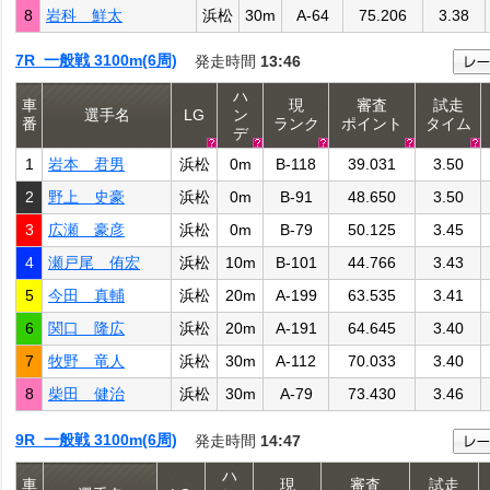
8
岩科 鮮太
浜松
30m
A-64
75.206
3.38
7R 一般戦 3100m(6周)
発走時間
13:46
ハ
車
現
審査
試走
選手名
LG
ン
番
ランク
ポイント
タイム
デ
1
岩本 君男
浜松
0m
B-118
39.031
3.50
2
野上 史豪
浜松
0m
B-91
48.650
3.50
3
広瀬 豪彦
浜松
0m
B-79
50.125
3.45
4
瀬戸尾 侑宏
浜松
10m
B-101
44.766
3.43
5
今田 真輔
浜松
20m
A-199
63.535
3.41
6
関口 隆広
浜松
20m
A-191
64.645
3.40
7
牧野 竜人
浜松
30m
A-112
70.033
3.40
8
柴田 健治
浜松
30m
A-79
73.430
3.46
9R 一般戦 3100m(6周)
発走時間
14:47
ハ
車
現
審査
試走