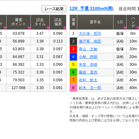
12R 予選 3100m(6周)
発走時間
ハ
審査
試走
試走
車
選手名
LG
ン
ク
ポイント
タイム
偏差
番
デ
05
43.878
3.47
0.090
1
大久保 哲司
飯塚
0m
9
56.899
3.38
0.113
2
瀬戸尾 侑宏
浜松
10m
95
63.803
3.38
0.097
3
青山 文敏
飯塚
20m
90
64.687
3.31
0.087
4
小林 悠樹
浜松
20m
63
66.392
3.33
0.090
5
米里 崇徳
浜松
30m
3
75.322
3.36
0.097
6
藤波 直也
浜松
30m
6
79.563
3.35
0.096
7
岩科 鮮太
浜松
40m
127.568
3.30
0.091
8
鈴木 圭一郎
浜松
40m
「勝車投票券」は、必ず正規の投票方法で購入し
ノミ行為・勝車投票券の購入代行は、法律により
20歳未満の者およびオートレース関係者による
す。
出走表・成績・オッズ等の情報については各施行
情報の内容および更新には万全を期しております