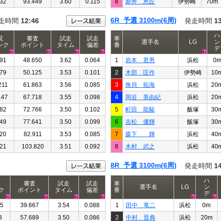
32
93.449
3.60
0.115
8
新井 恵匠
伊勢崎
70m
6R 予選 3100m(6周)
走時間
12:46
発走時間
1
ハ
現
審査
試走
試走
車
選手名
LG
ン
ンク
ポイント
タイム
偏差
番
デ
91
48.650
3.62
0.064
1
岩本 君男
浜松
0
79
50.125
3.53
0.101
2
木部 匡作
伊勢崎
10
211
61.863
3.56
0.085
3
角貝 拓海
浜松
20
147
67.718
3.55
0.098
4
岡谷 美由紀
浜松
20
82
72.766
3.50
0.102
5
町田 龍駿
飯塚
30
49
77.641
3.50
0.099
6
吉松 優輝
飯塚
30
20
82.911
3.53
0.085
7
森下 輝
浜松
40
21
103.820
3.51
0.092
8
木村 武之
浜松
40
8R 予選 3100m(6周)
発走時間
1
ハ
審査
試走
試走
車
選手名
LG
ン
ク
ポイント
タイム
偏差
番
デ
15
39.667
3.54
0.088
1
田中 竜二
浜松
0m
8
57.689
3.50
0.086
2
中村 晋典
浜松
20m