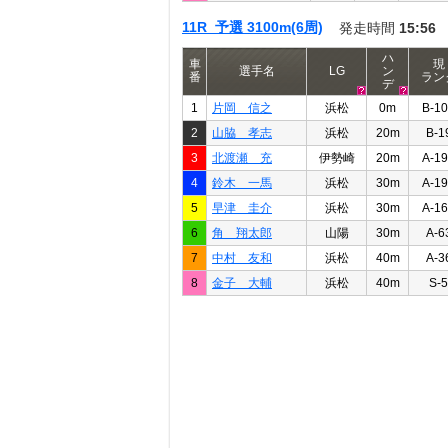
11R 予選 3100m(6周)
発走時間
15:56
ハ
車
現
選手名
LG
ン
番
ラン
デ
1
片岡 信之
浜松
0m
B-1
2
山脇 孝志
浜松
20m
B-1
3
北渡瀬 充
伊勢崎
20m
A-1
4
鈴木 一馬
浜松
30m
A-1
5
早津 圭介
浜松
30m
A-1
6
角 翔太郎
山陽
30m
A-6
7
中村 友和
浜松
40m
A-3
8
金子 大輔
浜松
40m
S-5