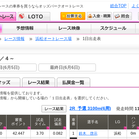
総合TOP
よ
レースの車券を買うならオッズパークオートレース
レース情報
浜松オートレース場
1日出走表
６／４～
目(6月5日)
最終日(6月6日)
情報を提供しております。
ス情報」から開催している場の「１日出走表」を選択してください。
2R 予選 3100m(6周)
発走時間
1
ハ
審査
試走
試走
車
選手名
LG
ン
ク
ポイント
タイム
偏差
番
デ
10
42.447
3.70
0.082
1
鈴木 啓示
浜松
0m