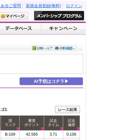
くあるご質問
新規会員登録(無料)
ログイン
AI予想はコチラ▶
1:21
現
審査
試走
試走
ランク
ポイント
タイム
偏差
B-109
42.565
3.71
0.106