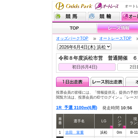
オート
オッズパークTOP
オートレースTOP
令和８年度浜松市営 普通開催 
初日(6月4日)
2日
投票会員の皆様には、「情報提供元」提供の予想
閲覧方法は、投票会員のIDでログイン→「レー
1R 予選 3100m(6周)
発走時間
10:56
ハ
車
現
選手名
LG
ン
番
ラン
デ
1
吉田 富重
浜松
0m
B-1