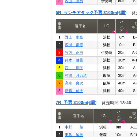
8
内山 高秀
伊勢崎
60m
S-
5R ランチアタック予選 3100m(6周)
発
ハ
車
選手名
LG
ン
番
ラ
デ
1
野上 史豪
浜松
0m
B-
2
広瀬 豪彦
浜松
0m
B-
3
竹内 正浩
伊勢崎
20m
A-
4
鈴木 健吾
浜松
30m
A-
5
西 翔子
浜松
30m
A-
6
村瀬 月乃丞
飯塚
30m
A-
7
高宗 良次
飯塚
40m
A-
8
伊藤 信夫
浜松
40m
S-
7R 予選 3100m(6周)
発走時間
13:46
ハ
車
現
選手名
LG
ン
番
ラン
デ
1
中野 肇
浜松
0m
B-1
2
田島 敏徳
飯塚
10m
B-1