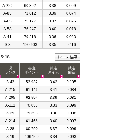
A-222
60.392
3.38
0.099
A-83
72.612
3.39
0.074
A-65
75.177
3.37
0.096
A-58
76.247
3.40
0.078
A-41
79.218
3.36
0.083
S-8
120.903
3.35
0.116
15:18
現
審査
試走
試走
ランク
ポイント
タイム
偏差
B-43
53.932
3.42
0.105
A-215
61.446
3.41
0.084
A-205
62.594
3.39
0.081
A-112
70.033
3.33
0.099
A-39
79.393
3.36
0.088
A-214
61.466
3.40
0.097
A-28
80.790
3.37
0.099
S-19
106.169
3.34
0.093