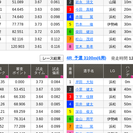
9
51.089
3.67
0.061
2
岩永 清文
山陽
10m
91
64.645
3.63
0.080
3
今田 真輔
浜松
20m
1
74.640
3.63
0.098
4
赤堀 翼
浜松
20m
7
77.778
3.73
0.095
5
竹本 修
伊勢崎
30m
2
82.551
3.72
0.105
6
柴田 健治
浜松
30m
4
92.116
3.62
0.112
7
松山 茂靖
浜松
40m
120.903
3.61
0.116
8
笠木 美孝
浜松
40m
4R 予選 3100m(6周)
発走時間
1
ハ
現
審査
試走
試走
車
選手名
LG
ン
ンク
ポイント
タイム
偏差
番
デ
135
0.000
3.73
0.084
1
岸田 大知
浜松
0m
48
53.451
3.67
0.100
2
小里 健太
飯塚
40m
164
66.330
3.64
0.082
3
下平 佳輝
浜松
50m
126
68.906
3.60
0.085
4
筒井 健太
浜松
50m
121
69.259
3.64
0.080
5
深谷 俊太
浜松
60m
57
76.314
3.60
0.098
6
金山 周平
伊勢崎
60m
52
77.209
3.64
0.099
7
渡辺 篤
浜松
70m