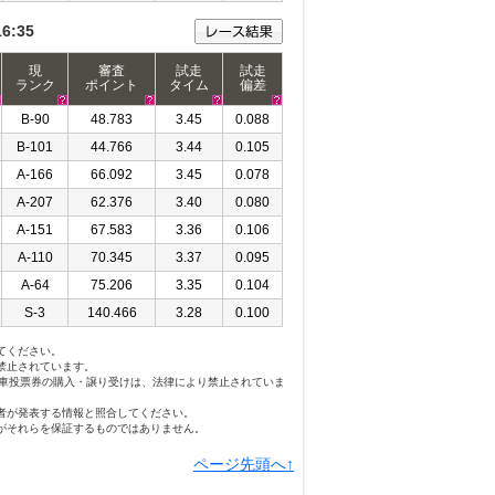
16:35
現
審査
試走
試走
ランク
ポイント
タイム
偏差
B-90
48.783
3.45
0.088
B-101
44.766
3.44
0.105
A-166
66.092
3.45
0.078
A-207
62.376
3.40
0.080
A-151
67.583
3.36
0.106
A-110
70.345
3.37
0.095
A-64
75.206
3.35
0.104
S-3
140.466
3.28
0.100
てください。
禁止されています。
勝車投票券の購入・譲り受けは、法律により禁止されていま
者が発表する情報と照合してください。
がそれらを保証するものではありません。
ページ先頭へ↑