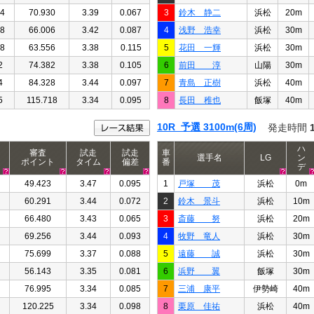
04
70.930
3.39
0.067
3
鈴木 静二
浜松
20m
68
66.006
3.42
0.087
4
浅野 浩幸
浜松
30m
98
63.556
3.38
0.115
5
花田 一輝
浜松
30m
2
74.382
3.38
0.105
6
前田 淳
山陽
30m
4
84.328
3.44
0.097
7
青島 正樹
浜松
40m
5
115.718
3.34
0.095
8
長田 稚也
飯塚
40m
10R 予選 3100m(6周)
発走時間
ハ
審査
試走
試走
車
選手名
LG
ン
ポイント
タイム
偏差
番
デ
49.423
3.47
0.095
1
戸塚 茂
浜松
0m
60.291
3.44
0.072
2
鈴木 景斗
浜松
10m
66.480
3.43
0.065
3
斎藤 努
浜松
20m
69.256
3.44
0.093
4
牧野 竜人
浜松
30m
75.699
3.37
0.088
5
遠藤 誠
浜松
30m
56.143
3.35
0.081
6
浜野 翼
飯塚
30m
76.995
3.34
0.085
7
三浦 康平
伊勢崎
40m
120.225
3.34
0.098
8
栗原 佳祐
浜松
40m