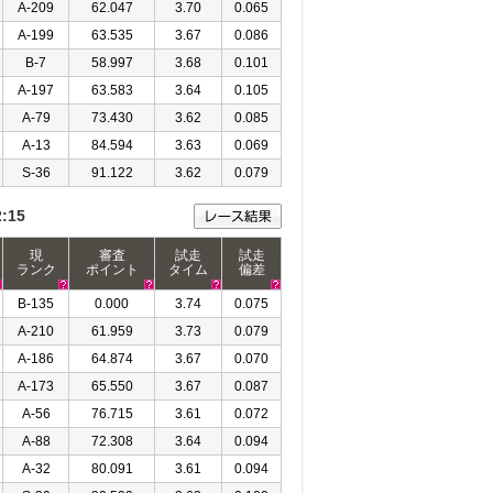
A-209
62.047
3.70
0.065
A-199
63.535
3.67
0.086
B-7
58.997
3.68
0.101
A-197
63.583
3.64
0.105
A-79
73.430
3.62
0.085
A-13
84.594
3.63
0.069
S-36
91.122
3.62
0.079
2:15
現
審査
試走
試走
ランク
ポイント
タイム
偏差
B-135
0.000
3.74
0.075
A-210
61.959
3.73
0.079
A-186
64.874
3.67
0.070
A-173
65.550
3.67
0.087
A-56
76.715
3.61
0.072
A-88
72.308
3.64
0.094
A-32
80.091
3.61
0.094