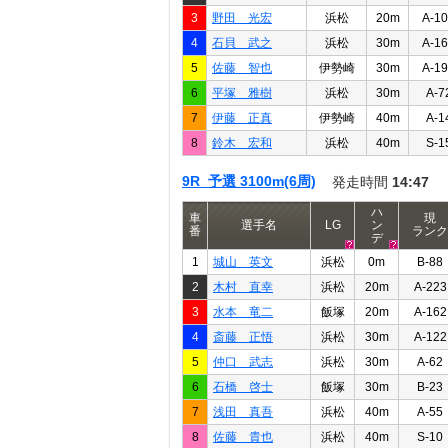
3
野田 光宏
浜松
20m
A-1
4
石貝 武之
浜松
30m
A-1
5
佐藤 智也
伊勢崎
30m
A-1
6
平塚 雅樹
浜松
30m
A-7
7
伊藤 正真
伊勢崎
40m
A-1
8
鈴木 宏和
浜松
40m
S-1
9R 予選 3100m(6周)
発走時間
14:47
ハ
車
現
選手名
LG
ン
番
ランク
デ
1
城山 英文
浜松
0m
B-88
2
木村 直幸
浜松
20m
A-223
3
水本 竜二
飯塚
20m
A-162
4
斎藤 正悟
浜松
30m
A-122
5
仲口 武志
浜松
30m
A-62
6
石橋 啓士
飯塚
30m
B-23
7
浅田 真吾
浜松
40m
A-55
8
佐藤 貴也
浜松
40m
S-10