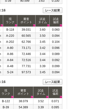
S-39
90.599
3.63
0.100
3:16
現
審査
試走
試走
ランク
ポイント
タイム
偏差
m
B-118
39.031
3.60
0.060
m
A-220
60.565
3.50
0.094
m
A-202
62.766
3.45
0.104
m
A-80
73.171
3.42
0.096
m
A-86
72.446
3.44
0.089
m
A-84
72.516
3.44
0.092
m
A-48
77.731
3.39
0.099
m
S-24
97.573
3.45
0.094
4:16
現
審査
試走
試走
ランク
ポイント
タイム
偏差
B-122
38.079
3.52
0.071
B-39
54.389
3.39
0.095