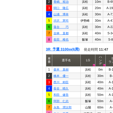
2
青嶋 裕治
浜松
10m
B-6
3
関口 隆広
浜松
20m
A-1
4
山浦 博幸
浜松
30m
A-7
5
渋沢 憲司
伊勢崎
30m
A-4
6
落合 巧
浜松
30m
A-2
7
吉林 直都
浜松
40m
S-3
8
長田 稚也
飯塚
40m
S-8
3R 予選 3100m(6周)
発走時間
11:47
ハ
車
選手名
LG
ン
番
ラ
デ
1
柴本 真樹
浜松
0m
B-
2
橋本 優一
浜松
30m
B-
3
西川 頼臣
浜松
40m
A-
4
長谷 晴久
浜松
40m
A-
5
和田 健吾
浜松
50m
A-
6
阿部 仁志
飯塚
50m
A-
7
永島 潤太郎
山陽
60m
A-