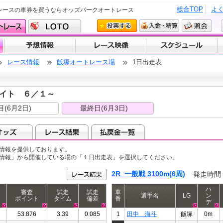
総合TOP
よ
レースの車券を買うならオッズパークオートレース
レース情報
飯塚オートレース場
1日出走表
ナイト ６／１～
目(6月2日)
最終日(6月3日)
情報を提供しております。
ス情報」から開催している場の「１日出走表」を選択してください。
2R 一般戦 3100m(6周)
発走時間
ハ
審査
試走
試走
車
選手名
LG
ン
ポイント
タイム
偏差
番
デ
53.876
3.39
0.085
1
田中 海斗
飯塚
0m