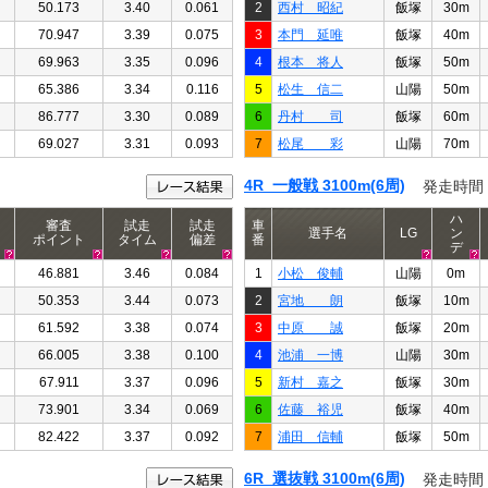
50.173
3.40
0.061
2
西村 昭紀
飯塚
30m
70.947
3.39
0.075
3
本門 延唯
飯塚
40m
69.963
3.35
0.096
4
根本 将人
飯塚
50m
65.386
3.34
0.116
5
松生 信二
山陽
50m
86.777
3.30
0.089
6
丹村 司
飯塚
60m
69.027
3.31
0.093
7
松尾 彩
山陽
70m
4R 一般戦 3100m(6周)
発走時間
ハ
審査
試走
試走
車
選手名
LG
ン
ポイント
タイム
偏差
番
デ
46.881
3.46
0.084
1
小松 俊輔
山陽
0m
50.353
3.44
0.073
2
宮地 朗
飯塚
10m
61.592
3.38
0.074
3
中原 誠
飯塚
20m
66.005
3.38
0.100
4
池浦 一博
山陽
30m
67.911
3.37
0.096
5
新村 嘉之
飯塚
30m
73.901
3.34
0.069
6
佐藤 裕児
飯塚
40m
82.422
3.37
0.092
7
浦田 信輔
飯塚
50m
6R 選抜戦 3100m(6周)
発走時間