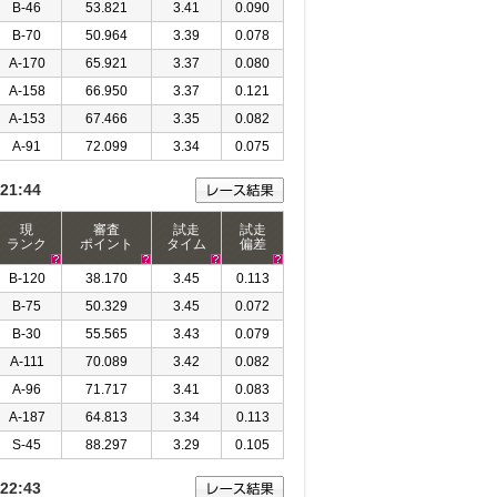
B-46
53.821
3.41
0.090
B-70
50.964
3.39
0.078
A-170
65.921
3.37
0.080
A-158
66.950
3.37
0.121
A-153
67.466
3.35
0.082
A-91
72.099
3.34
0.075
21:44
現
審査
試走
試走
ランク
ポイント
タイム
偏差
B-120
38.170
3.45
0.113
B-75
50.329
3.45
0.072
B-30
55.565
3.43
0.079
A-111
70.089
3.42
0.082
A-96
71.717
3.41
0.083
A-187
64.813
3.34
0.113
S-45
88.297
3.29
0.105
22:43