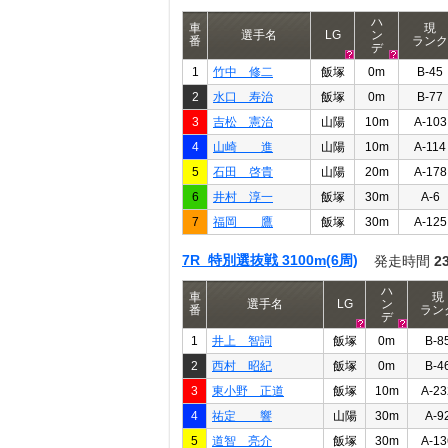
ハ
車
現
選手名
LG
ン
番
ランク
デ
1
竹中 修二
飯塚
0m
B-45
2
水口 寿治
飯塚
0m
B-77
3
吉松 憲治
山陽
10m
A-103
4
山崎 進
山陽
10m
A-114
5
石田 啓貴
山陽
20m
A-178
6
井村 淳一
飯塚
30m
A-6
7
福岡 鷹
飯塚
30m
A-125
7R 特別選抜戦 3100m(6周)
発走時間
2
ハ
車
現
選手名
LG
ン
番
ラン
デ
1
井上 智詞
飯塚
0m
B-8
2
西村 昭紀
飯塚
0m
B-4
3
東小野 正道
飯塚
10m
A-23
4
祐定 響
山陽
30m
A-9
5
道智 亮介
飯塚
30m
A-13