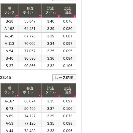
現
審査
試走
試走
ランク
ポイント
タイム
偏差
B-28
55.847
3.40
0.076
A-192
64.431
3.39
0.080
A-145
67.776
3.39
0.087
A-113
70.005
3.34
0.097
A-54
77.057
3.35
0.095
S-40
90.590
3.36
0.084
S-37
90.866
3.32
0.106
23:45
現
審査
試走
試走
ランク
ポイント
タイム
偏差
A-167
66.074
3.35
0.097
B-73
50.499
3.37
0.106
A-69
74.727
3.39
0.073
A-53
77.120
3.35
0.088
A-44
78.483
3.33
0.095