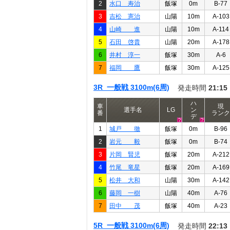
2
水口 寿治
飯塚
0m
B-77
3
吉松 憲治
山陽
10m
A-103
4
山崎 進
山陽
10m
A-114
5
石田 啓貴
山陽
20m
A-178
6
井村 淳一
飯塚
30m
A-6
7
福岡 鷹
飯塚
30m
A-125
3R 一般戦 3100m(6周)
発走時間
21:15
ハ
車
現
選手名
LG
ン
番
ランク
デ
1
城戸 徹
飯塚
0m
B-96
2
岩元 毅
飯塚
0m
B-74
3
片岡 賢児
飯塚
20m
A-212
4
竹尾 竜星
飯塚
20m
A-169
5
松井 大和
山陽
30m
A-142
6
藤岡 一樹
山陽
40m
A-76
7
田中 茂
飯塚
40m
A-23
5R 一般戦 3100m(6周)
発走時間
22:13