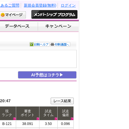
くあるご質問
新規会員登録(無料)
ログイン
AI予想はコチラ▶
20:47
現
審査
試走
試走
ランク
ポイント
タイム
偏差
B-121
38.091
3.50
0.096