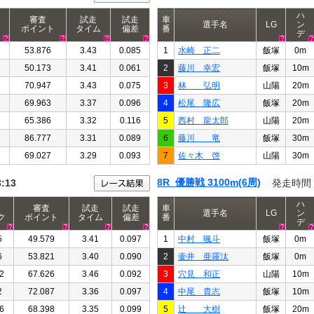
ハ
審査
試走
試走
車
選手名
LG
ン
ポイント
タイム
偏差
番
デ
53.876
3.43
0.085
1
水崎 正二
飯塚
0m
50.173
3.41
0.061
2
藤川 幸宏
飯塚
10m
70.947
3.43
0.075
3
林 弘明
山陽
20m
69.963
3.37
0.096
4
松尾 隆広
飯塚
20m
65.386
3.32
0.116
5
西村 龍太郎
山陽
20m
86.777
3.31
0.089
6
藤川 竜
飯塚
30m
69.027
3.29
0.093
7
佐々木 啓
山陽
30m
8R 優勝戦 3100m(6周)
3:13
発走時間
ハ
審査
試走
試走
車
選手名
LG
ン
ク
ポイント
タイム
偏差
番
デ
5
49.579
3.41
0.097
1
中村 颯斗
飯塚
0m
6
53.821
3.40
0.090
2
壷井 亜羅汰
飯塚
0m
2
67.626
3.46
0.092
3
穴見 和正
山陽
10m
2
72.087
3.36
0.097
4
中尾 貴志
飯塚
10m
6
68.398
3.35
0.099
5
辻 大樹
飯塚
20m