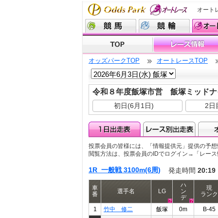
オート
オッズパークTOP
オートレースTOP
令和８年度飯塚市営 飯塚ミッド
初日(6月1日)
2日
投票会員の皆様には、「情報提供元」提供の予想
閲覧方法は、投票会員のIDでログイン→「レー
1R 一般戦 3100m(6周)
発走時間
20:19
ハ
車
現
選手名
LG
ン
番
ランク
デ
1
竹中 修二
飯塚
0m
B-45