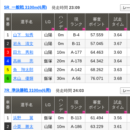
5R 一般戦 3100m(6周)
発走時間
23:09
ハ
車
現
審査
試走
選手名
LG
ン
番
ランク
ポイント
タイム
デ
1
山下 知秀
山陽
0m
B-4
57.559
3.64
2
岩永 清文
山陽
0m
B-11
57.045
3.67
3
田方 秀和
山陽
10m
A-177
64.463
3.60
4
高林 亮
飯塚
20m
A-178
64.342
3.64
5
角 翔太郎
山陽
20m
A-142
68.262
3.63
6
木山 優輝
飯塚
30m
A-56
76.071
3.68
7R 準決勝戦 3100m(6周)
発走時間
24:03
ハ
車
現
審査
試走
選手名
LG
ン
番
ランク
ポイント
タイム
デ
1
浜野 翼
飯塚
0m
B-113
61.494
3.56
2
小栗 勝太
山陽
10m
A-186
63.229
3.61