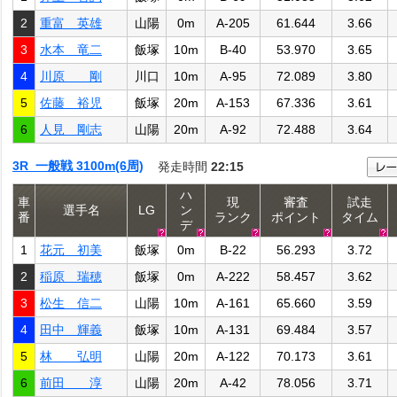
2
重富 英雄
山陽
0m
A-205
61.644
3.66
3
水本 竜二
飯塚
10m
B-40
53.970
3.65
4
川原 剛
川口
10m
A-95
72.089
3.80
5
佐藤 裕児
飯塚
20m
A-153
67.336
3.61
6
人見 剛志
山陽
20m
A-92
72.488
3.64
3R 一般戦 3100m(6周)
発走時間
22:15
ハ
車
現
審査
試走
選手名
LG
ン
番
ランク
ポイント
タイム
デ
1
花元 初美
飯塚
0m
B-22
56.293
3.72
2
稲原 瑞穂
飯塚
0m
A-222
58.457
3.62
3
松生 信二
山陽
10m
A-161
65.660
3.59
4
田中 輝義
飯塚
10m
A-131
69.484
3.57
5
林 弘明
山陽
20m
A-122
70.173
3.61
6
前田 淳
山陽
20m
A-42
78.056
3.71