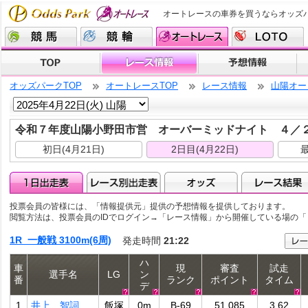
オートレースの車券を買うならオッズ
オッズパークTOP
オートレースTOP
レース情報
山陽オー
令和７年度山陽小野田市営 オーバーミッドナイト ４
初日(4月21日)
2日目(4月22日)
最
投票会員の皆様には、「情報提供元」提供の予想情報を提供しております。
閲覧方法は、投票会員のIDでログイン→「レース情報」から開催している場の
1R 一般戦 3100m(6周)
発走時間
21:22
ハ
車
現
審査
試走
選手名
LG
ン
番
ランク
ポイント
タイム
デ
1
井上 智詞
飯塚
0m
B-69
51.085
3.62