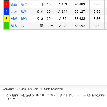
3
斎藤 撤二
川口
20m
A-113
70.683
3.58
4
北原 岳哲
飯塚
20m
A-144
68.127
3.55
5
桝崎 陽介
飯塚
30m
A-39
78.638
3.56
6
緒方 浩一
山陽
30m
A-38
78.692
3.59
Copyright (C) Odds Park Corp. All Rights Reserved.
会社案内
特定商取引法に基づく表示
サイトポリシー
個人情報保護方針
リンク