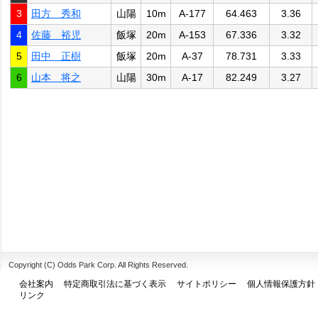
3
田方 秀和
山陽
10m
A-177
64.463
3.36
4
佐藤 裕児
飯塚
20m
A-153
67.336
3.32
5
田中 正樹
飯塚
20m
A-37
78.731
3.33
6
山本 将之
山陽
30m
A-17
82.249
3.27
Copyright (C) Odds Park Corp. All Rights Reserved.
会社案内
特定商取引法に基づく表示
サイトポリシー
個人情報保護方針
リンク