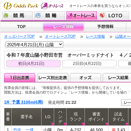
オートレースの車券を買うならオッズ
オッズパークTOP
オートレースTOP
レース情報
山陽オー
令和７年度山陽小野田市営 オーバーミッドナイト ４
初日(4月21日)
2日目(4月22日)
最
投票会員の皆様には、「情報提供元」提供の予想情報を提供しております。
閲覧方法は、投票会員のIDでログイン→「レース情報」から開催している場の
1R 予選 3100m(6周)
発走時間
21:22
ハ
車
現
審査
試走
選手名
LG
ン
番
ランク
ポイント
タイム
デ
1
竹中 一成
山陽
0m
A-232
46.500
3.43
再