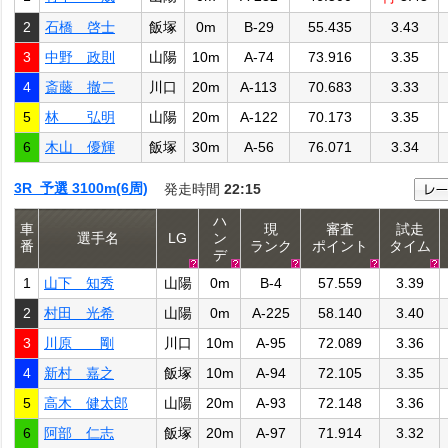
2
石橋 啓士
飯塚
0m
B-29
55.435
3.43
3
中野 政則
山陽
10m
A-74
73.916
3.35
4
斎藤 撤二
川口
20m
A-113
70.683
3.33
5
林 弘明
山陽
20m
A-122
70.173
3.35
6
木山 優輝
飯塚
30m
A-56
76.071
3.34
3R 予選 3100m(6周)
発走時間
22:15
ハ
車
現
審査
試走
選手名
LG
ン
番
ランク
ポイント
タイム
デ
1
山下 知秀
山陽
0m
B-4
57.559
3.39
2
村田 光希
山陽
0m
A-225
58.140
3.40
3
川原 剛
川口
10m
A-95
72.089
3.36
4
新村 嘉之
飯塚
10m
A-94
72.105
3.35
5
高木 健太郎
山陽
20m
A-93
72.148
3.36
6
阿部 仁志
飯塚
20m
A-97
71.914
3.32