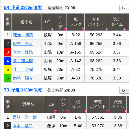
5R 予選 3100m(6周)
発走時間
23:09
ハ
車
現
審査
試走
選手名
LG
ン
番
ランク
ポイント
タイム
デ
1
花元 初美
飯塚
0m
B-22
56.293
3.44
2
田中 崇太
山陽
0m
A-158
66.259
3.36
3
青木 隆浩
山陽
10m
A-165
65.524
3.37
4
角 翔太郎
山陽
20m
A-142
68.262
3.36
5
辻 大樹
飯塚
20m
A-62
75.275
3.44
6
桝崎 陽介
飯塚
30m
A-39
78.638
3.33
7R 予選 3100m(6周)
発走時間
24:03
ハ
車
現
審査
試走
選手名
LG
ン
番
ランク
ポイント
タイム
デ
1
西崎 洋一郎
山陽
0m
B-5
57.361
3.36
2
水本 竜二
飯塚
10m
B-40
53.970
3.38