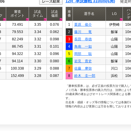
12R 準決勝戦 3100m(6周)
:06
発走
ハ
審査
試走
試走
車
選手名
LG
ン
ク
ポイント
タイム
偏差
番
デ
1
73.491
3.35
0.076
1
栗原 俊介
伊勢崎
10
3
79.553
3.34
0.062
2
藤川 竜
飯塚
10
7
82.249
3.32
0.098
3
長田 恭徳
山陽
10
86.745
3.31
0.101
4
角南 一如
山陽
10
6
94.322
3.32
0.096
5
岡部 聡
山陽
10
7
94.114
3.30
0.080
6
岩見 貴史
飯塚
10
6
100.338
3.29
0.088
7
佐藤 摩弥
川口
10
152.499
3.28
0.087
8
鈴木 圭一郎
浜松
10
「勝車投票券」は、必ず正規の投票方法で購入し
ノミ行為・勝車投票券の購入代行は、法律により
20歳未満の者およびオートレース関係者による
す。
出走表・成績・オッズ等の情報については各施行
情報の内容および更新には万全を期しております