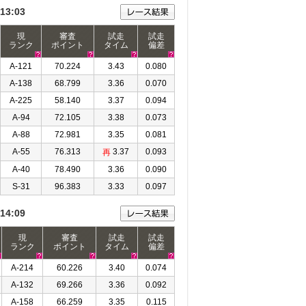
13:03
現
審査
試走
試走
ランク
ポイント
タイム
偏差
A-121
70.224
3.43
0.080
A-138
68.799
3.36
0.070
A-225
58.140
3.37
0.094
A-94
72.105
3.38
0.073
A-88
72.981
3.35
0.081
A-55
76.313
3.37
0.093
再
A-40
78.490
3.36
0.090
S-31
96.383
3.33
0.097
14:09
現
審査
試走
試走
ランク
ポイント
タイム
偏差
A-214
60.226
3.40
0.074
A-132
69.266
3.36
0.092
A-158
66.259
3.35
0.115