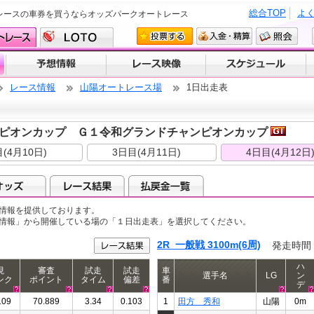
総合TOP
よ
レースの車券を買うならオッズパークオートレース
レース情報
山陽オートレース場
1日出走表
ピオンカップ Ｇ１令和グランドチャンピオンカップ
(4月10日)
3日目(4月11日)
4日目(4月12日
情報を提供しております。
ス情報」から開催している場の「１日出走表」を選択してください。
2R 一般戦 3100m(6周)
発走時間
ハ
現
審査
試走
試走
車
選手名
LG
ン
ンク
ポイント
タイム
偏差
番
デ
109
70.889
3.34
0.103
1
田方 秀和
山陽
0m