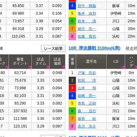
60
65.850
3.37
0.093
4
田中 輝義
飯塚
10m
24
69.980
3.34
0.106
5
亀井 政和
伊勢崎
10m
6
73.857
3.38
0.054
6
鈴木 清
川口
20m
0
84.318
3.29
0.097
7
緒方 浩一
山陽
20m
4
110.245
3.31
0.087
8
佐藤 貴也
浜松
20m
10R 準決勝戦 3100m(6周)
48
発走
ハ
現
審査
試走
試走
車
選手名
LG
ン
ンク
ポイント
タイム
偏差
番
デ
180
63.714
3.39
0.048
1
戸塚 尚起
伊勢崎
0m
61
75.679
3.33
0.089
2
前田 淳
山陽
10m
72
73.998
3.35
0.094
3
山本 翔
山陽
10m
18
82.103
3.31
0.090
4
岩崎 亮一
山陽
10m
39
93.290
3.33
0.082
5
青島 正樹
浜松
10m
15
107.932
3.31
0.088
6
森 且行
川口
10m
13
112.588
3.36
0.097
7
篠原 睦
飯塚
10m
-7
123.191
3.29
0.087
8
黒川 京介
川口
10m