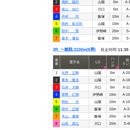
2
満村 陽司
山陽
0m
A-
3
柴山 信行
川口
0m
A-
4
丹村 司
飯塚
10m
A-
5
西村 龍太郎
山陽
10m
A-
6
田中 賢
伊勢崎
20m
S-
7
森本 優佑
飯塚
20m
S-
3R 一般戦 3100m(6周)
発走時間
11:35
ハ
車
現
選手名
LG
ン
番
ラン
デ
1
矢野 正剛
山陽
0m
A-2
2
青木 隆浩
山陽
0m
A-1
3
石井 大輔
川口
0m
A-1
4
菅野 仁翔
伊勢崎
10m
A-1
5
岡松 忠
山陽
10m
A-1
6
田中 正樹
飯塚
10m
A-3
7
木山 優輝
飯塚
20m
A-5
8
山田 真弘
川口
20m
S-4