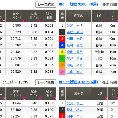
6R 一般戦 3100m(6周)
発走時間
ハ
審査
試走
試走
車
選手名
LG
ン
ク
ポイント
タイム
偏差
番
デ
32
46.500
3.42
0.053
1
池浦 一博
山陽
0m
86
63.229
3.38
0.104
2
吉松 憲治
山陽
0m
29
69.713
3.35
0.091
3
村田 光希
山陽
0m
42
68.262
3.36
0.088
4
新村 嘉之
飯塚
10m
3
73.434
3.32
0.097
5
金山 周平
伊勢崎
10m
8
80.579
3.33
0.084
6
早津 康介
川口
10m
4
80.807
3.32
0.097
7
越智 尚寿
飯塚
20m
2
92.520
3.32
0.088
8
丸山 智史
山陽
20m
8R 一般戦 3100m(6周)
発走時間
13:35
発走時間
ハ
審査
試走
試走
車
選手名
LG
ン
ク
ポイント
タイム
偏差
番
デ
05
61.644
3.40
0.101
1
穴見 和正
山陽
0m
40
68.480
3.38
0.100
2
根本 将人
飯塚
0m
33
69.254
3.39
0.077
3
田中 崇太
山陽
0m