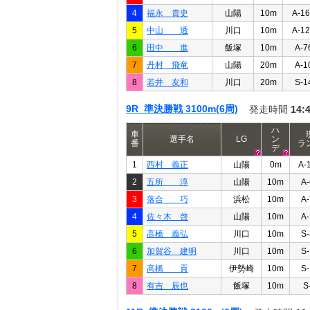
4
福永 貴史
山陽
10m
A-1
5
中山 透
川口
10m
A-1
6
田中 進
飯塚
10m
A-7
7
丹村 飛竜
山陽
20m
A-1
8
若井 友和
川口
20m
S-1
9R 準決勝戦 3100m(6周)
発走時間
14:
ハ
車
選手名
LG
ン
番
ラ
デ
1
西村 義正
山陽
0m
A-
2
五所 淳
山陽
10m
A-
3
落合 巧
浜松
10m
A-
4
佐々木 啓
山陽
10m
A-
5
高橋 義弘
川口
10m
S-
6
加賀谷 建明
川口
10m
S-
7
高橋 貢
伊勢崎
10m
S-
8
有吉 辰也
飯塚
10m
S