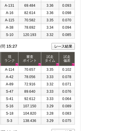
A-131
69.484
3.36
0.093
A-16
82.614
3.36
0.098
A-115
70.582
3.35
0.070
A-38
78.692
3.34
0.094
S-10
120.193
3.32
0.085
時間
15:27
現
審査
試走
試走
ランク
ポイント
タイム
偏差
A-114
70.657
3.35
0.102
A-42
78.056
3.33
0.078
A-89
72.916
3.32
0.071
S-47
89.640
3.33
0.076
S-41
92.612
3.33
0.064
S-16
107.150
3.29
0.089
S-18
104.820
3.28
0.083
S-3
138.436
3.29
0.075