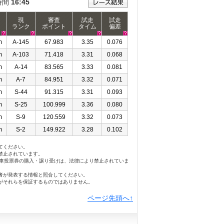
時間
16:45
現
審査
試走
試走
ランク
ポイント
タイム
偏差
m
A-145
67.983
3.35
0.076
m
A-103
71.418
3.31
0.068
m
A-14
83.565
3.33
0.081
m
A-7
84.951
3.32
0.071
m
S-44
91.315
3.31
0.093
m
S-25
100.999
3.36
0.080
m
S-9
120.559
3.32
0.073
m
S-2
149.922
3.28
0.102
てください。
禁止されています。
勝車投票券の購入・譲り受けは、法律により禁止されていま
者が発表する情報と照合してください。
がそれらを保証するものではありません。
ページ先頭へ↑