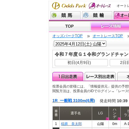
オート
オッズパークTOP
オートレースTOP
令和７年度Ｇ１令和グランドチャン
初日(4月9日)
2日目
投票会員の皆様には、「情報提供元」提供の予想
閲覧方法は、投票会員のIDでログイン→「レー
1R 一般戦 3100m(6周)
発走時間
10:39
ハ
車
選手名
LG
ン
番
ラ
デ
1
稲原 良太郎
山陽
0m
A-