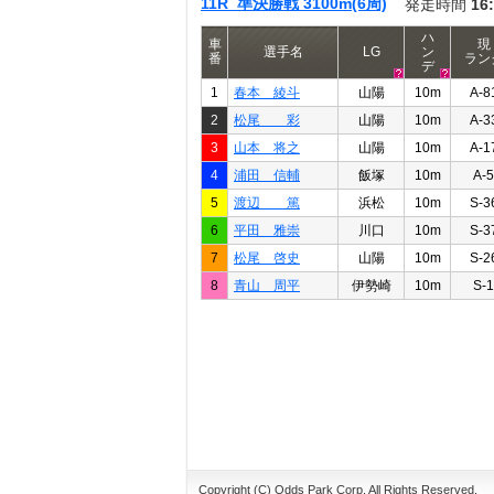
11R 準決勝戦 3100m(6周)
発走時間
16
ハ
車
現
選手名
LG
ン
番
ラン
デ
1
春本 綾斗
山陽
10m
A-8
2
松尾 彩
山陽
10m
A-3
3
山本 将之
山陽
10m
A-1
4
浦田 信輔
飯塚
10m
A-5
5
渡辺 篤
浜松
10m
S-3
6
平田 雅崇
川口
10m
S-3
7
松尾 啓史
山陽
10m
S-2
8
青山 周平
伊勢崎
10m
S-1
Copyright (C) Odds Park Corp. All Rights Reserved.