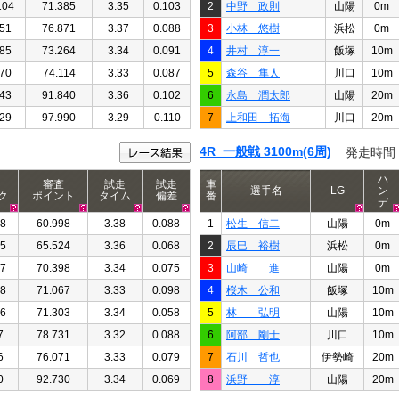
104
71.385
3.35
0.103
2
中野 政則
山陽
0m
51
76.871
3.37
0.088
3
小林 悠樹
浜松
0m
85
73.264
3.34
0.091
4
井村 淳一
飯塚
10m
70
74.114
3.33
0.087
5
森谷 隼人
川口
10m
43
91.840
3.36
0.102
6
永島 潤太郎
山陽
20m
29
97.990
3.29
0.110
7
上和田 拓海
川口
20m
4R 一般戦 3100m(6周)
発走時間
ハ
審査
試走
試走
車
選手名
LG
ン
ク
ポイント
タイム
偏差
番
デ
08
60.998
3.38
0.088
1
松生 信二
山陽
0m
65
65.524
3.36
0.068
2
辰巳 裕樹
浜松
0m
17
70.398
3.34
0.075
3
山崎 進
山陽
0m
08
71.067
3.33
0.098
4
桜木 公和
飯塚
10m
06
71.303
3.34
0.058
5
林 弘明
山陽
10m
7
78.731
3.32
0.088
6
阿部 剛士
川口
10m
6
76.071
3.33
0.079
7
石川 哲也
伊勢崎
20m
0
92.730
3.34
0.069
8
浜野 淳
山陽
20m