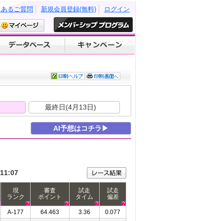
くあるご質問
新規会員登録(無料)
ログイン
)
最終日(4月13日)
AI予想はコチラ▶
11:07
現
審査
試走
試走
ランク
ポイント
タイム
偏差
A-177
64.463
3.36
0.077