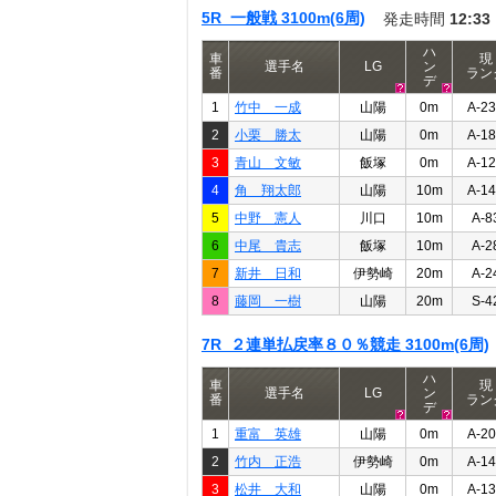
5R 一般戦 3100m(6周)
発走時間
12:33
ハ
車
現
選手名
LG
ン
番
ラン
デ
1
竹中 一成
山陽
0m
A-2
2
小栗 勝太
山陽
0m
A-1
3
青山 文敏
飯塚
0m
A-1
4
角 翔太郎
山陽
10m
A-1
5
中野 憲人
川口
10m
A-8
6
中尾 貴志
飯塚
10m
A-2
7
新井 日和
伊勢崎
20m
A-2
8
藤岡 一樹
山陽
20m
S-4
7R ２連単払戻率８０％競走 3100m(6周)
ハ
車
現
選手名
LG
ン
番
ラン
デ
1
重富 英雄
山陽
0m
A-2
2
竹内 正浩
伊勢崎
0m
A-1
3
松井 大和
山陽
0m
A-1