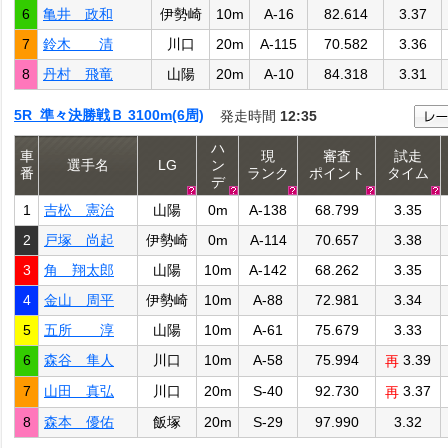
6
亀井 政和
伊勢崎
10m
A-16
82.614
3.37
7
鈴木 清
川口
20m
A-115
70.582
3.36
8
丹村 飛竜
山陽
20m
A-10
84.318
3.31
5R 準々決勝戦Ｂ 3100m(6周)
発走時間
12:35
ハ
車
現
審査
試走
選手名
LG
ン
番
ランク
ポイント
タイム
デ
1
吉松 憲治
山陽
0m
A-138
68.799
3.35
2
戸塚 尚起
伊勢崎
0m
A-114
70.657
3.38
3
角 翔太郎
山陽
10m
A-142
68.262
3.35
4
金山 周平
伊勢崎
10m
A-88
72.981
3.34
5
五所 淳
山陽
10m
A-61
75.679
3.33
6
森谷 隼人
川口
10m
A-58
75.994
3.39
再
7
山田 真弘
川口
20m
S-40
92.730
3.37
再
8
森本 優佑
飯塚
20m
S-29
97.990
3.32