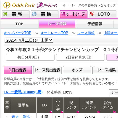
オートレースの車券を買うならオッズ
オッズパークTOP
オートレースTOP
レース情報
山陽オー
令和７年度Ｇ１令和グランドチャンピオンカップ Ｇ１令
初日(4月9日)
2日目(4月10日)
投票会員の皆様には、「情報提供元」提供の予想情報を提供しております。
閲覧方法は、投票会員のIDでログイン→「レース情報」から開催している場の
1R 一般戦 3100m(6周)
発走時間
10:39
ハ
車
現
審査
試走
選手名
LG
ン
番
ランク
ポイント
タイム
デ
1
青木 隆浩
山陽
0m
A-165
65.524
3.35