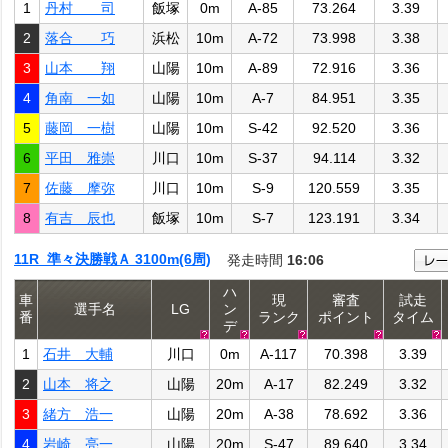
1
丹村 司
飯塚
0m
A-85
73.264
3.39
2
落合 巧
浜松
10m
A-72
73.998
3.38
3
山本 翔
山陽
10m
A-89
72.916
3.36
4
角南 一如
山陽
10m
A-7
84.951
3.35
5
藤岡 一樹
山陽
10m
S-42
92.520
3.36
6
平田 雅崇
川口
10m
S-37
94.114
3.32
7
佐藤 摩弥
川口
10m
S-9
120.559
3.35
8
有吉 辰也
飯塚
10m
S-7
123.191
3.34
11R 準々決勝戦Ａ 3100m(6周)
発走時間
16:06
ハ
車
現
審査
試走
選手名
LG
ン
番
ランク
ポイント
タイム
デ
1
石井 大輔
川口
0m
A-117
70.398
3.39
2
山本 将之
山陽
20m
A-17
82.249
3.32
3
緒方 浩一
山陽
20m
A-38
78.692
3.36
4
岩崎 亮一
山陽
20m
S-47
89.640
3.34