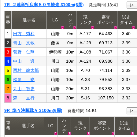
7R ２連単払戻率８０％競走 3100m(6周)
発走時間
13:41
ハ
車
現
審査
試走
選手名
LG
ン
番
ランク
ポイント
タイム
デ
1
田方 秀和
山陽
0m
A-177
64.463
3.40
2
青山 文敏
飯塚
0m
A-129
69.713
3.39
3
菅野 仁翔
伊勢崎
10m
A-108
71.067
3.36
4
中山 透
川口
10m
A-124
69.980
3.36
5
西村 龍太郎
山陽
10m
A-70
74.114
3.39
6
松尾 彩
山陽
10m
A-33
79.553
3.37
7
丸山 智史
山陽
20m
S-31
96.383
3.33
8
森 且行
川口
20m
S-16
107.150
3.32
9R 準々決勝戦Ａ 3100m(6周)
発走時間
14:51
ハ
車
現
審査
試走
選手名
LG
ン
番
ランク
ポイント
タイム
デ