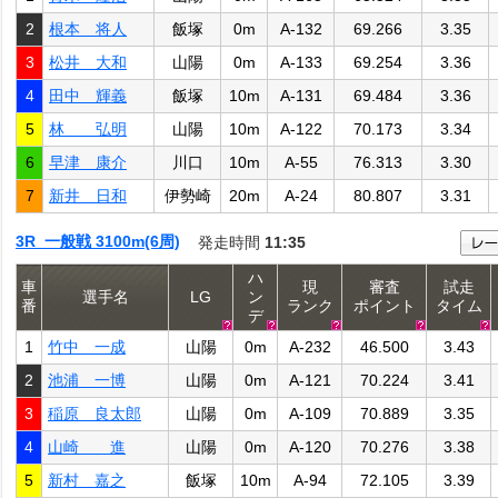
2
根本 将人
飯塚
0m
A-132
69.266
3.35
3
松井 大和
山陽
0m
A-133
69.254
3.36
4
田中 輝義
飯塚
10m
A-131
69.484
3.36
5
林 弘明
山陽
10m
A-122
70.173
3.34
6
早津 康介
川口
10m
A-55
76.313
3.30
7
新井 日和
伊勢崎
20m
A-24
80.807
3.31
3R 一般戦 3100m(6周)
発走時間
11:35
ハ
車
現
審査
試走
選手名
LG
ン
番
ランク
ポイント
タイム
デ
1
竹中 一成
山陽
0m
A-232
46.500
3.43
2
池浦 一博
山陽
0m
A-121
70.224
3.41
3
稲原 良太郎
山陽
0m
A-109
70.889
3.35
4
山崎 進
山陽
0m
A-120
70.276
3.38
5
新村 嘉之
飯塚
10m
A-94
72.105
3.39