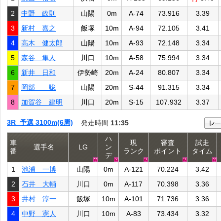
2
中野 政則
山陽
0m
A-74
73.916
3.39
3
新村 嘉之
飯塚
10m
A-94
72.105
3.41
4
高木 健太郎
山陽
10m
A-93
72.148
3.34
5
森谷 隼人
川口
10m
A-58
75.994
3.34
6
新井 日和
伊勢崎
20m
A-24
80.807
3.34
7
岡部 聡
山陽
20m
S-44
91.315
3.34
8
加賀谷 建明
川口
20m
S-15
107.932
3.37
3R 予選 3100m(6周)
発走時間
11:35
ハ
車
現
審査
試走
選手名
LG
ン
番
ランク
ポイント
タイム
デ
1
池浦 一博
山陽
0m
A-121
70.224
3.42
2
石井 大輔
川口
0m
A-117
70.398
3.36
3
井村 淳一
飯塚
10m
A-101
71.736
3.36
4
中野 憲人
川口
10m
A-83
73.434
3.32