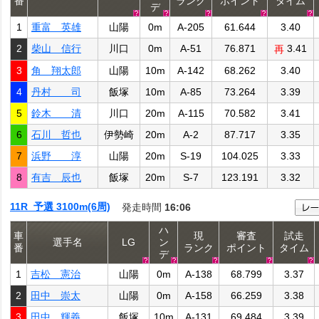
番
ランク
ポイント
タイム
デ
1
重富 英雄
山陽
0m
A-205
61.644
3.40
2
柴山 信行
川口
0m
A-51
76.871
3.41
再
3
角 翔太郎
山陽
10m
A-142
68.262
3.40
4
丹村 司
飯塚
10m
A-85
73.264
3.39
5
鈴木 清
川口
20m
A-115
70.582
3.41
6
石川 哲也
伊勢崎
20m
A-2
87.717
3.35
7
浜野 淳
山陽
20m
S-19
104.025
3.33
8
有吉 辰也
飯塚
20m
S-7
123.191
3.32
11R 予選 3100m(6周)
発走時間
16:06
ハ
車
現
審査
試走
選手名
LG
ン
番
ランク
ポイント
タイム
デ
1
吉松 憲治
山陽
0m
A-138
68.799
3.37
2
田中 崇太
山陽
0m
A-158
66.259
3.38
3
田中 輝義
飯塚
10m
A-131
69.484
3.39