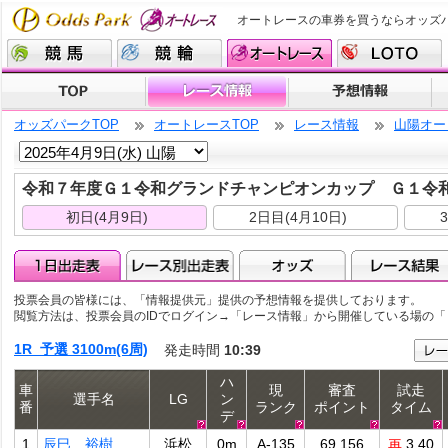
オートレースの車券を買うならオッズ
オッズパークTOP
オートレースTOP
レース情報
山陽オー
令和７年度Ｇ１令和グランドチャンピオンカップ Ｇ１令
初日(4月9日)
2日目(4月10日)
投票会員の皆様には、「情報提供元」提供の予想情報を提供しております。
閲覧方法は、投票会員のIDでログイン→「レース情報」から開催している場の
1R 予選 3100m(6周)
発走時間
10:39
ハ
車
現
審査
試走
選手名
LG
ン
番
ランク
ポイント
タイム
デ
1
辰巳 裕樹
浜松
0m
A-135
69.156
3.40
再