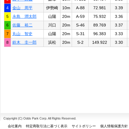
4
金山 周平
伊勢崎
10m
A-88
72.981
3.39
5
永島 潤太郎
山陽
20m
A-59
75.932
3.36
6
佐藤 裕二
川口
20m
S-46
89.769
3.37
7
丸山 智史
山陽
20m
S-31
96.383
3.33
8
鈴木 圭一郎
浜松
20m
S-2
149.922
3.30
Copyright (C) Odds Park Corp. All Rights Reserved.
会社案内
特定商取引法に基づく表示
サイトポリシー
個人情報保護方針