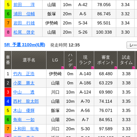
5
前田 淳
山陽
10m
A-42
78.056
3.34
6
浦田 信輔
飯塚
20m
A-5
86.745
3.32
7
岩田 行雄
伊勢崎
20m
S-34
95.501
3.34
8
松尾 啓史
山陽
20m
S-26
100.338
3.30
5R 予選 3100m(6周)
発走時間
12:35
ハ
車
現
審査
試走
選手名
LG
ン
番
ランク
ポイント
タイム
デ
1
竹内 正浩
伊勢崎
0m
A-140
68.480
3.38
2
小栗 勝太
山陽
0m
A-186
63.229
3.38
3
中山 透
川口
10m
A-124
69.980
3.35
4
西村 龍太郎
山陽
10m
A-70
74.114
3.35
5
木山 優輝
飯塚
20m
A-56
76.071
3.35
6
角南 一如
山陽
20m
A-7
84.951
3.33
7
上和田 拓海
川口
20m
S-30
97.589
3.33