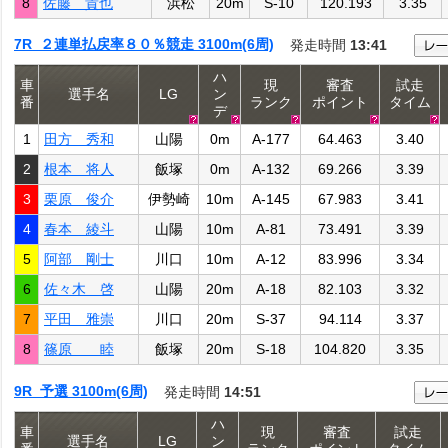
8
佐藤 貴也
浜松
20m
S-10
120.193
3.35
7R ２連単払戻率８０％競走 3100m(6周)
発走時間
13:41
ハ
車
現
審査
試走
選手名
LG
ン
番
ランク
ポイント
タイム
デ
1
田方 秀和
山陽
0m
A-177
64.463
3.40
2
根本 将人
飯塚
0m
A-132
69.266
3.39
3
栗原 俊介
伊勢崎
10m
A-145
67.983
3.41
4
春本 綾斗
山陽
10m
A-81
73.491
3.39
5
阿部 剛士
川口
10m
A-12
83.996
3.34
6
佐々木 啓
山陽
20m
A-18
82.103
3.32
7
平田 雅崇
川口
20m
S-37
94.114
3.37
8
篠原 睦
飯塚
20m
S-18
104.820
3.35
9R 予選 3100m(6周)
発走時間
14:51
ハ
車
現
審査
試走
選手名
LG
ン