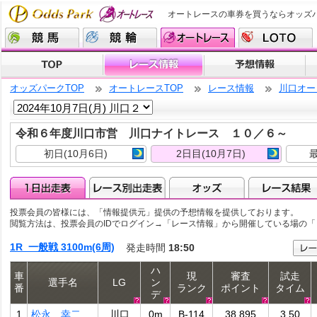
オートレースの車券を買うならオッズ
オッズパークTOP
オートレースTOP
レース情報
川口オー
令和６年度川口市営 川口ナイトレース １０／６～
初日(10月6日)
2日目(10月7日)
最
投票会員の皆様には、「情報提供元」提供の予想情報を提供しております。
閲覧方法は、投票会員のIDでログイン→「レース情報」から開催している場の
1R 一般戦 3100m(6周)
発走時間
18:50
ハ
車
現
審査
試走
選手名
LG
ン
番
ランク
ポイント
タイム
デ
1
松永 幸二
川口
0m
B-114
38.895
3.50