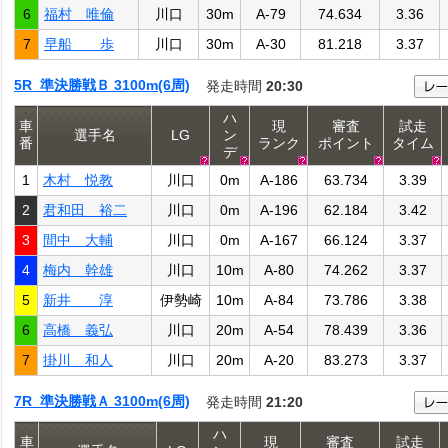
6
福村 唯倫
川口
30m
A-79
74.634
3.36
7
早船 歩
川口
30m
A-30
81.218
3.37
5R 準決勝戦Ｂ 3100m(6周)
発走時間
20:30
ハ
車
現
審査
試走
選手名
LG
ン
番
ランク
ポイント
タイム
デ
1
木村 悦教
川口
0m
A-186
63.734
3.39
2
君和田 裕二
川口
0m
A-196
62.184
3.42
3
間中 大輔
川口
0m
A-167
66.124
3.37
4
梅内 幹雄
川口
10m
A-80
74.262
3.37
5
新井 淳
伊勢崎
10m
A-84
73.786
3.38
6
高橋 義弘
川口
20m
A-54
78.439
3.36
7
掛川 和人
川口
20m
A-20
83.273
3.37
7R 準決勝戦Ａ 3100m(6周)
発走時間
21:20
ハ
車
現
審査
試走