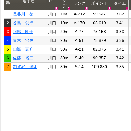
選手名
LG
ン
番
ランク
ポイント
タイム
デ
1
長谷川 啓
川口
0m
A-212
59.547
3.62
2
谷島 俊行
川口
10m
A-170
65.619
3.41
3
阿部 剛士
川口
20m
A-77
75.153
3.33
4
青木 治親
川口
20m
A-51
78.879
3.36
5
山際 真介
川口
30m
A-21
82.975
3.41
6
佐藤 裕二
川口
30m
S-40
90.357
3.42
7
加賀谷 建明
川口
30m
S-14
109.880
3.35