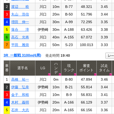
2
渡辺 稔
川口
10m
B-77
48.321
3.45
3
丸山 浩信
川口
20m
B-50
51.796
3.44
4
増田 伸一
川口
30m
A-99
72.295
3.35
5
落合 淳
伊勢崎
30m
A-188
63.426
3.38
6
高石 光将
川口
40m
A-155
67.072
3.39
7
平田 雅崇
川口
50m
S-23
100.013
3.33
3R 一般戦 3100m(6周)
発走時間
19:40
ハ
車
現
審査
試走
選手名
LG
ン
番
ランク
ポイント
タイム
デ
1
高橋 祐一
川口
0m
B-80
47.894
3.46
2
伊藤 弘幸
伊勢崎
10m
B-21
55.814
3.44
3
金子 和裕
川口
10m
B-9
56.831
3.41
4
木村 義明
伊勢崎
20m
A-166
66.129
3.37
5
石井 大志
川口
20m
A-165
66.156
3.36