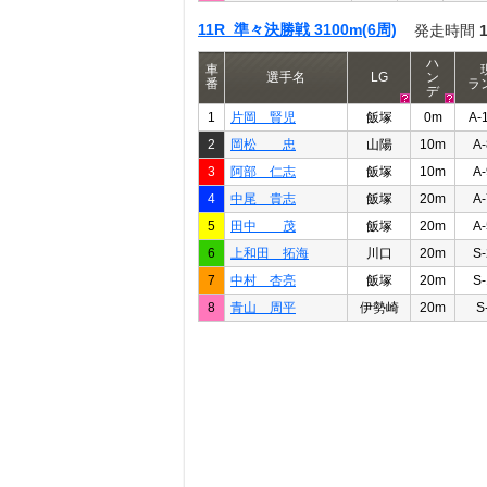
11R 準々決勝戦 3100m(6周)
発走時間
ハ
車
選手名
LG
ン
番
ラ
デ
1
片岡 賢児
飯塚
0m
A-
2
岡松 忠
山陽
10m
A-
3
阿部 仁志
飯塚
10m
A-
4
中尾 貴志
飯塚
20m
A-
5
田中 茂
飯塚
20m
A-
6
上和田 拓海
川口
20m
S-
7
中村 杏亮
飯塚
20m
S-
8
青山 周平
伊勢崎
20m
S