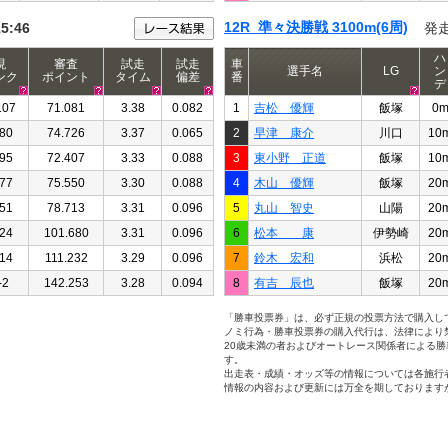
12R 準々決勝戦 3100m(6周)
15:46
発
ハ
現
審査
試走
試走
車
選手名
LG
ン
ンク
ポイント
タイム
偏差
番
デ
107
71.081
3.38
0.082
1
吉松 優輝
飯塚
0
80
74.726
3.37
0.065
2
早津 康介
川口
10
95
72.407
3.33
0.088
3
東小野 正道
飯塚
10
77
75.550
3.30
0.088
4
木山 優輝
飯塚
20
51
78.713
3.31
0.096
5
丸山 智史
山陽
20
24
101.680
3.31
0.096
6
松本 康
伊勢崎
20
14
111.232
3.29
0.096
7
鈴木 宏和
浜松
20
-2
142.253
3.28
0.094
8
有吉 辰也
飯塚
20
「勝車投票券」は、必ず正規の投票方法で購入し
ノミ行為・勝車投票券の購入代行は、法律により
20歳未満の者およびオートレース関係者による
す。
出走表・成績・オッズ等の情報については各施行
情報の内容および更新には万全を期しております