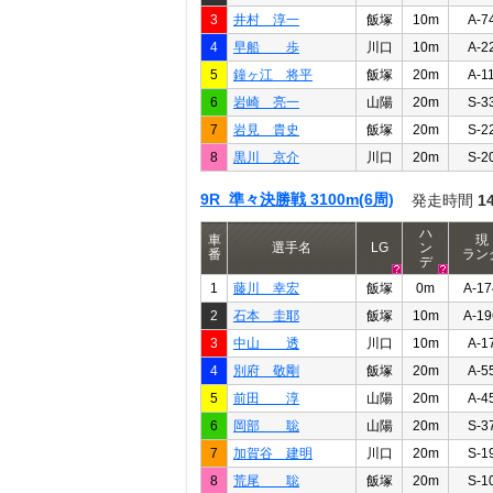
3
井村 淳一
飯塚
10m
A-7
4
早船 歩
川口
10m
A-2
5
鐘ヶ江 将平
飯塚
20m
A-1
6
岩崎 亮一
山陽
20m
S-3
7
岩見 貴史
飯塚
20m
S-2
8
黒川 京介
川口
20m
S-2
9R 準々決勝戦 3100m(6周)
発走時間
1
ハ
車
現
選手名
LG
ン
番
ラン
デ
1
藤川 幸宏
飯塚
0m
A-17
2
石本 圭耶
飯塚
10m
A-19
3
中山 透
川口
10m
A-1
4
別府 敬剛
飯塚
20m
A-5
5
前田 淳
山陽
20m
A-4
6
岡部 聡
山陽
20m
S-3
7
加賀谷 建明
川口
20m
S-1
8
荒尾 聡
飯塚
20m
S-1