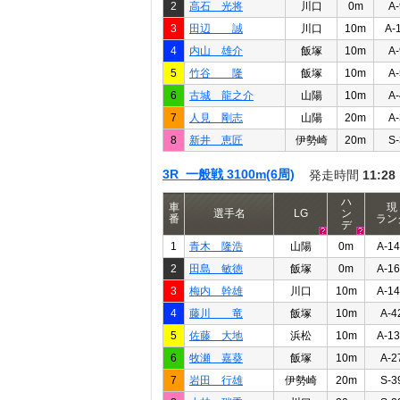
2
高石 光将
川口
0m
A-
3
田辺 誠
川口
10m
A-
4
内山 雄介
飯塚
10m
A-
5
竹谷 隆
飯塚
10m
A-
6
古城 龍之介
山陽
10m
A-
7
人見 剛志
山陽
20m
A-
8
新井 恵匠
伊勢崎
20m
S-
3R 一般戦 3100m(6周)
発走時間
11:28
ハ
車
現
選手名
LG
ン
番
ラン
デ
1
青木 隆浩
山陽
0m
A-1
2
田島 敏徳
飯塚
0m
A-1
3
梅内 幹雄
川口
10m
A-1
4
藤川 竜
飯塚
10m
A-4
5
佐藤 大地
浜松
10m
A-1
6
牧瀬 嘉葵
飯塚
10m
A-2
7
岩田 行雄
伊勢崎
20m
S-3