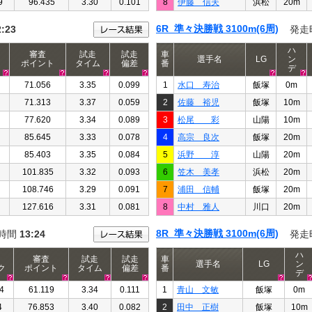
9
96.435
3.30
0.101
8
伊藤 信夫
浜松
20m
6R 準々決勝戦 3100m(6周)
2:23
発走
ハ
審査
試走
試走
車
選手名
LG
ン
ポイント
タイム
偏差
番
デ
71.056
3.35
0.099
1
水口 寿治
飯塚
0m
71.313
3.37
0.059
2
佐藤 裕児
飯塚
10m
77.620
3.34
0.089
3
松尾 彩
山陽
10m
85.645
3.33
0.078
4
高宗 良次
飯塚
20m
85.403
3.35
0.084
5
浜野 淳
山陽
20m
101.835
3.32
0.093
6
笠木 美孝
浜松
20m
108.746
3.29
0.091
7
浦田 信輔
飯塚
20m
127.616
3.31
0.081
8
中村 雅人
川口
20m
8R 準々決勝戦 3100m(6周)
時間
13:24
発走
ハ
審査
試走
試走
車
選手名
LG
ン
ク
ポイント
タイム
偏差
番
デ
4
61.119
3.34
0.111
1
青山 文敏
飯塚
0m
4
76.853
3.40
0.082
2
田中 正樹
飯塚
10m