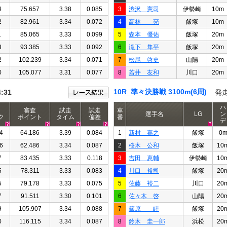
4
75.657
3.38
0.085
3
渋沢 憲司
伊勢崎
10m
2
82.961
3.34
0.072
4
高林 亮
飯塚
10m
1
85.065
3.33
0.099
5
森本 優佑
飯塚
20m
3
93.385
3.33
0.092
6
滝下 隼平
飯塚
20m
2
102.239
3.34
0.071
7
松尾 啓史
山陽
20m
0
105.077
3.31
0.077
8
若井 友和
川口
20m
10R 準々決勝戦 3100m(6周)
4:31
発
ハ
審査
試走
試走
車
選手名
LG
ン
ク
ポイント
タイム
偏差
番
デ
4
64.186
3.39
0.084
1
新村 嘉之
飯塚
0
6
62.486
3.34
0.087
2
桜木 公和
飯塚
10
7
83.435
3.33
0.118
3
吉田 恵輔
伊勢崎
10
5
78.311
3.33
0.083
4
川口 裕司
飯塚
20
5
79.178
3.33
0.075
5
佐藤 裕二
川口
20
7
91.511
3.30
0.101
6
佐々木 啓
山陽
20
9
105.907
3.34
0.088
7
篠原 睦
飯塚
20
0
116.115
3.34
0.087
8
鈴木 圭一郎
浜松
20