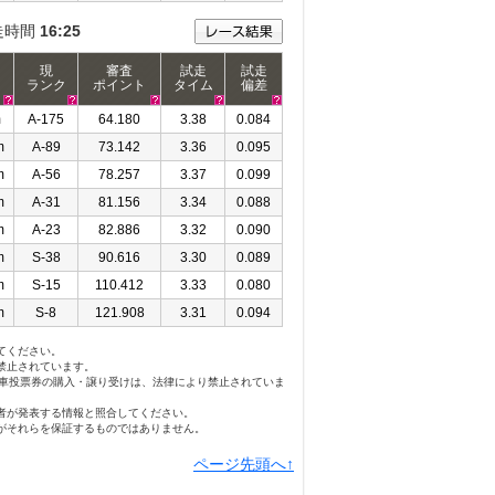
走時間
16:25
現
審査
試走
試走
ランク
ポイント
タイム
偏差
m
A-175
64.180
3.38
0.084
m
A-89
73.142
3.36
0.095
m
A-56
78.257
3.37
0.099
m
A-31
81.156
3.34
0.088
m
A-23
82.886
3.32
0.090
m
S-38
90.616
3.30
0.089
m
S-15
110.412
3.33
0.080
m
S-8
121.908
3.31
0.094
てください。
禁止されています。
勝車投票券の購入・譲り受けは、法律により禁止されていま
者が発表する情報と照合してください。
がそれらを保証するものではありません。
ページ先頭へ↑