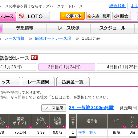
総合TOP
よ
レースの車券を買うならオッズパークオートレース
レース情報
飯塚オートレース場
1日出走表
開設記念レース
(11月23日)
3日目(11月24日)
4日目(11月25日
情報を提供しております。
ス情報」から開催している場の「１日出走表」を選択してください。
2R 一般戦 3100m(6周)
発走時間
ハ
現
審査
試走
試走
車
選手名
LG
ン
ンク
ポイント
タイム
偏差
番
デ
78
75.144
3.39
0.072
1
根本 将人
飯塚
0m