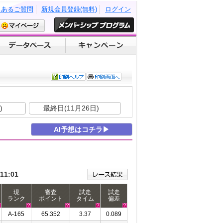
くあるご質問
新規会員登録(無料)
ログイン
)
最終日(11月26日)
AI予想はコチラ▶
11:01
現
審査
試走
試走
ランク
ポイント
タイム
偏差
A-165
65.352
3.37
0.089