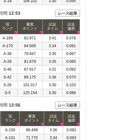
S-18
106.102
3.30
0.095
時間
12:53
現
審査
試走
試走
ランク
ポイント
タイム
偏差
A-189
62.971
3.41
0.076
A-170
64.509
3.34
0.091
A-38
79.947
3.35
0.067
A-28
81.679
3.35
0.085
S-46
87.917
3.31
0.092
S-42
89.175
3.36
0.070
S-26
101.017
3.30
0.103
S-5
125.154
3.30
0.088
時間
13:56
現
審査
試走
試走
ランク
ポイント
タイム
偏差
A-150
66.499
3.36
0.082
A-101
71.770
3.34
0.093