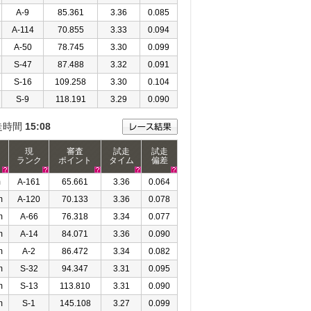
A-9
85.361
3.36
0.085
A-114
70.855
3.33
0.094
A-50
78.745
3.30
0.099
S-47
87.488
3.32
0.091
S-16
109.258
3.30
0.104
S-9
118.191
3.29
0.090
走時間
15:08
現
審査
試走
試走
ランク
ポイント
タイム
偏差
m
A-161
65.661
3.36
0.064
m
A-120
70.133
3.36
0.078
m
A-66
76.318
3.34
0.077
m
A-14
84.071
3.36
0.090
m
A-2
86.472
3.34
0.082
m
S-32
94.347
3.31
0.095
m
S-13
113.810
3.31
0.090
m
S-1
145.108
3.27
0.099