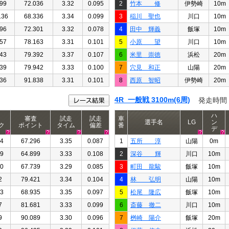
99
72.036
3.32
0.095
2
竹本 修
伊勢崎
10m
136
68.336
3.34
0.099
3
稲川 聖也
川口
10m
96
72.301
3.32
0.078
4
田中 輝義
飯塚
10m
57
78.163
3.31
0.101
5
小原 望
川口
10m
43
79.392
3.37
0.107
6
米里 崇徳
浜松
20m
39
79.942
3.33
0.100
7
穴見 和正
山陽
20m
36
91.838
3.31
0.101
8
西原 智昭
伊勢崎
20m
4R 一般戦 3100m(6周)
発走時間
ハ
審査
試走
試走
車
選手名
LG
ン
ク
ポイント
タイム
偏差
番
デ
44
67.296
3.35
0.087
1
五所 淳
山陽
0m
69
64.899
3.33
0.108
2
深谷 輝
川口
10m
40
67.739
3.29
0.085
3
町田 龍駿
飯塚
10m
2
79.421
3.34
0.104
4
林 弘明
山陽
10m
33
68.935
3.35
0.097
5
松尾 隆広
飯塚
10m
7
81.681
3.33
0.099
6
斎藤 撤二
川口
10m
9
90.089
3.30
0.096
7
桝崎 陽介
飯塚
20m