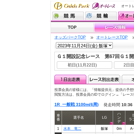
オート
オッズパークTOP
オートレースTOP
Ｇ１開設記念レース 第67回Ｇ１
初日(11月22日)
2日目
投票会員の皆様には、「情報提供元」提供の予想
閲覧方法は、投票会員のIDでログイン→「レー
1R 一般戦 3100m(6周)
発走時間
10:36
ハ
車
選手名
LG
ン
番
ラ
デ
1
水本 竜二
飯塚
0m
A-