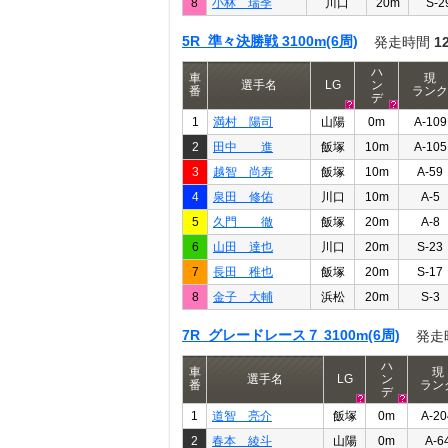
8
小林 瑞季
川口
20m
S-2
5R 準々決勝戦 3100m(6周)
発走時間
1
ハ
車
現
選手名
LG
ン
番
ランク
デ
1
満村 陽司
山陽
0m
A-109
2
田中 進
飯塚
10m
A-105
3
越智 尚寿
飯塚
10m
A-59
4
泉田 修佑
川口
10m
A-5
5
久門 徹
飯塚
20m
A-8
6
山田 達也
川口
20m
S-23
7
長田 稚也
飯塚
20m
S-17
8
金子 大輔
浜松
20m
S-3
7R グレードレース７ 3100m(6周)
発走
ハ
車
現
選手名
LG
ン
番
ラン
デ
1
道智 亮介
飯塚
0m
A-20
2
春本 綾斗
山陽
0m
A-6