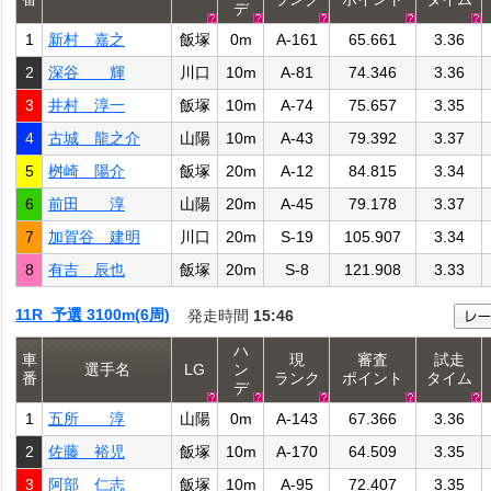
デ
1
新村 嘉之
飯塚
0m
A-161
65.661
3.36
2
深谷 輝
川口
10m
A-81
74.346
3.36
3
井村 淳一
飯塚
10m
A-74
75.657
3.35
4
古城 龍之介
山陽
10m
A-43
79.392
3.37
5
桝崎 陽介
飯塚
20m
A-12
84.815
3.34
6
前田 淳
山陽
20m
A-45
79.178
3.37
7
加賀谷 建明
川口
20m
S-19
105.907
3.34
8
有吉 辰也
飯塚
20m
S-8
121.908
3.33
11R 予選 3100m(6周)
発走時間
15:46
ハ
車
現
審査
試走
選手名
LG
ン
番
ランク
ポイント
タイム
デ
1
五所 淳
山陽
0m
A-143
67.366
3.36
2
佐藤 裕児
飯塚
10m
A-170
64.509
3.35
3
阿部 仁志
飯塚
10m
A-95
72.407
3.35