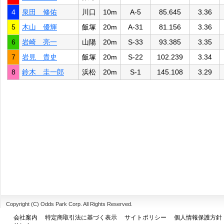
4
泉田 修佑
川口
10m
A-5
85.645
3.36
5
木山 優輝
飯塚
20m
A-31
81.156
3.36
6
岩崎 亮一
山陽
20m
S-33
93.385
3.35
7
岩見 貴史
飯塚
20m
S-22
102.239
3.34
8
鈴木 圭一郎
浜松
20m
S-1
145.108
3.29
Copyright (C) Odds Park Corp. All Rights Reserved.
会社案内
特定商取引法に基づく表示
サイトポリシー
個人情報保護方針