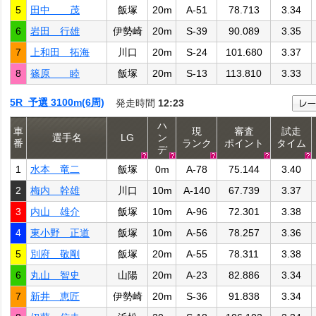
5
田中 茂
飯塚
20m
A-51
78.713
3.34
6
岩田 行雄
伊勢崎
20m
S-39
90.089
3.35
7
上和田 拓海
川口
20m
S-24
101.680
3.37
8
篠原 睦
飯塚
20m
S-13
113.810
3.33
5R 予選 3100m(6周)
発走時間
12:23
ハ
車
現
審査
試走
選手名
LG
ン
番
ランク
ポイント
タイム
デ
1
水本 竜二
飯塚
0m
A-78
75.144
3.40
2
梅内 幹雄
川口
10m
A-140
67.739
3.37
3
内山 雄介
飯塚
10m
A-96
72.301
3.38
4
東小野 正道
飯塚
10m
A-56
78.257
3.36
5
別府 敬剛
飯塚
20m
A-55
78.311
3.38
6
丸山 智史
山陽
20m
A-23
82.886
3.34
7
新井 恵匠
伊勢崎
20m
S-36
91.838
3.34