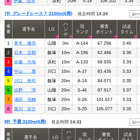
8
伊藤 信夫
浜松
20m
S-18
106.102
3.34
7R グレードレース７ 3100m(6周)
発走時間
13:24
ハ
車
現
審査
試走
選手名
LG
ン
番
ランク
ポイント
タイム
デ
1
青木 隆浩
山陽
0m
A-144
67.296
3.40
2
石本 圭耶
飯塚
10m
A-196
62.486
3.36
3
佐藤 大地
浜松
10m
A-133
68.935
3.39
4
中山 透
川口
10m
A-17
83.435
3.33
5
川口 裕司
飯塚
20m
A-14
84.071
3.30
6
浜野 淳
山陽
20m
S-46
87.917
3.37
7
浦田 信輔
飯塚
20m
S-26
101.017
3.33
8
黒川 京介
川口
20m
S-20
105.077
3.30
9R 予選 3100m(6周)
発走時間
14:31
ハ
車
現
審査
試走
選手名
LG
ン
番
ランク
ポイント
タイム