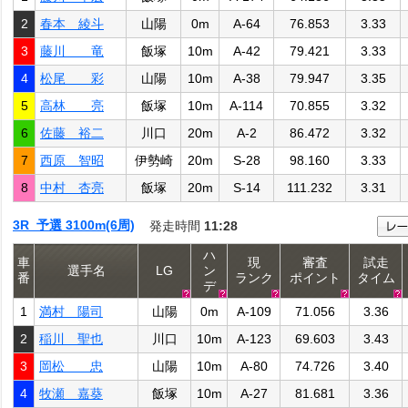
2
春本 綾斗
山陽
0m
A-64
76.853
3.33
3
藤川 竜
飯塚
10m
A-42
79.421
3.33
4
松尾 彩
山陽
10m
A-38
79.947
3.35
5
高林 亮
飯塚
10m
A-114
70.855
3.32
6
佐藤 裕二
川口
20m
A-2
86.472
3.32
7
西原 智昭
伊勢崎
20m
S-28
98.160
3.33
8
中村 杏亮
飯塚
20m
S-14
111.232
3.31
3R 予選 3100m(6周)
発走時間
11:28
ハ
車
現
審査
試走
選手名
LG
ン
番
ランク
ポイント
タイム
デ
1
満村 陽司
山陽
0m
A-109
71.056
3.36
2
稲川 聖也
川口
10m
A-123
69.603
3.43
3
岡松 忠
山陽
10m
A-80
74.726
3.40
4
牧瀬 嘉葵
飯塚
10m
A-27
81.681
3.36