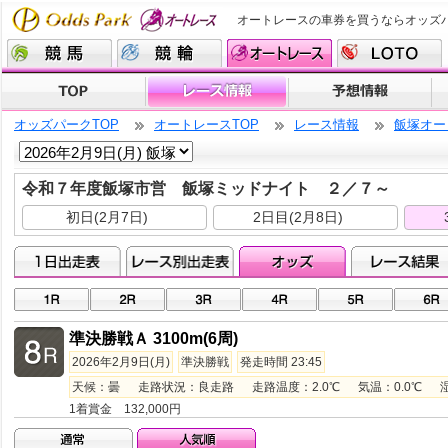
オートレースの車券を買うならオッズ
オッズパークTOP
オートレースTOP
レース情報
飯塚オー
令和７年度飯塚市営 飯塚ミッドナイト ２／７～
初日(2月7日)
2日目(2月8日)
準決勝戦Ａ 3100m(6周)
2026年2月9日(月)
準決勝戦
発走時間 23:45
天候：曇 走路状況：良走路 走路温度：2.0℃ 気温：0.0℃ 湿度：
1着賞金 132,000円