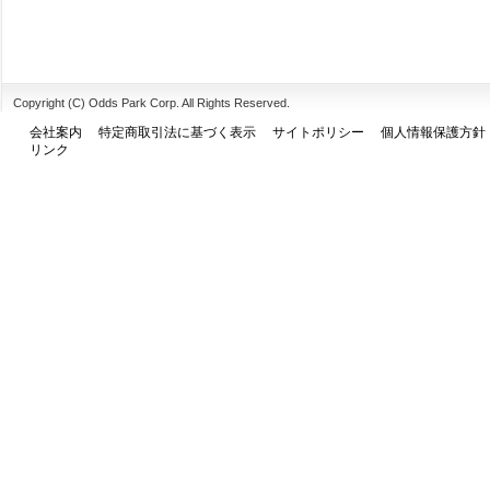
Copyright (C) Odds Park Corp. All Rights Reserved.
会社案内
特定商取引法に基づく表示
サイトポリシー
個人情報保護方針
リンク