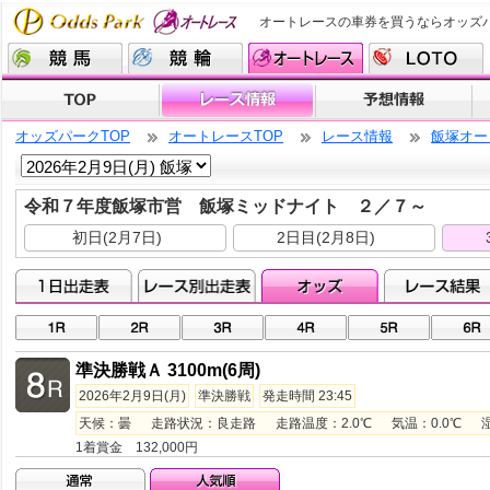
オートレースの車券を買うならオッズ
オッズパークTOP
オートレースTOP
レース情報
飯塚オー
令和７年度飯塚市営 飯塚ミッドナイト ２／７～
初日(2月7日)
2日目(2月8日)
準決勝戦Ａ 3100m(6周)
2026年2月9日(月)
準決勝戦
発走時間 23:45
天候：曇 走路状況：良走路 走路温度：2.0℃ 気温：0.0℃ 湿度：
1着賞金 132,000円