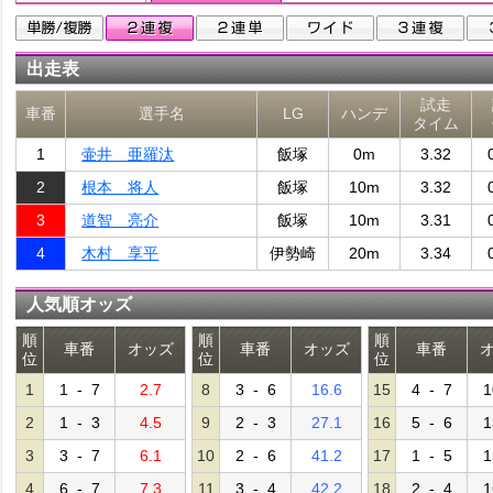
出走表
試走
車番
選手名
LG
ハンデ
タイム
1
壷井 亜羅汰
飯塚
0m
3.32
2
根本 将人
飯塚
10m
3.32
3
道智 亮介
飯塚
10m
3.31
4
木村 享平
伊勢崎
20m
3.34
人気順オッズ
順
順
順
車番
オッズ
車番
オッズ
車番
位
位
位
1
1 - 7
2.7
8
3 - 6
16.6
15
4 - 7
1
2
1 - 3
4.5
9
2 - 3
27.1
16
5 - 6
1
3
3 - 7
6.1
10
2 - 6
41.2
17
1 - 5
1
4
6 - 7
7.3
11
3 - 4
42.2
18
2 - 4
1