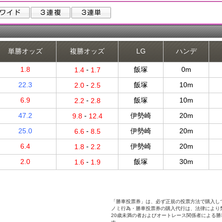
単勝オッズ
複勝オッズ
LG
ハンデ
1.8
-
飯塚
0m
1.4
1.7
22.3
-
飯塚
10m
2.0
2.5
6.9
-
飯塚
10m
2.2
2.8
47.2
-
伊勢崎
20m
9.8
12.4
25.0
-
伊勢崎
20m
6.6
8.5
6.4
-
伊勢崎
20m
1.8
2.2
2.0
-
飯塚
30m
1.6
1.9
「勝車投票券」は、必ず正規の投票方法で購入し
ノミ行為・勝車投票券の購入代行は、法律により
20歳未満の者およびオートレース関係者による