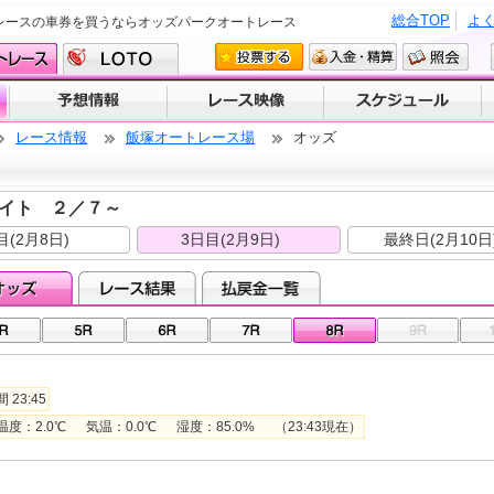
総合TOP
よ
レースの車券を買うならオッズパークオートレース
レース情報
飯塚オートレース場
オッズ
ナイト ２／７～
目(2月8日)
3日目(2月9日)
最終日(2月10日
 23:45
2.0℃ 気温：0.0℃ 湿度：85.0% （23:43現在）