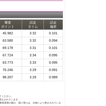
審査
試走
試走
ポイント
タイム
偏差
45.982
3.32
0.101
63.580
3.32
0.094
69.178
3.31
0.101
67.724
3.34
0.095
63.773
3.33
0.095
76.246
3.29
0.091
98.207
3.29
0.089
てください。
禁止されています。
勝車投票券の購入・譲り受けは、法律により禁止されていま