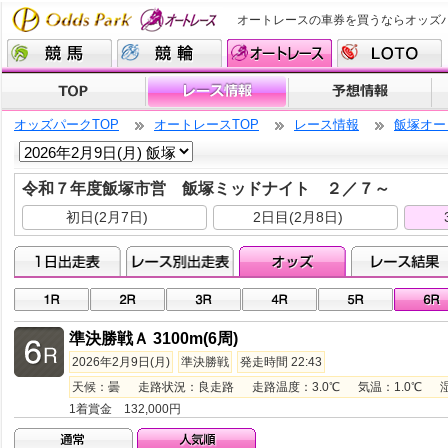
オートレースの車券を買うならオッズ
オッズパークTOP
オートレースTOP
レース情報
飯塚オー
令和７年度飯塚市営 飯塚ミッドナイト ２／７～
初日(2月7日)
2日目(2月8日)
準決勝戦Ａ 3100m(6周)
2026年2月9日(月)
準決勝戦
発走時間 22:43
天候：曇 走路状況：良走路 走路温度：3.0℃ 気温：1.0℃ 湿度：
1着賞金 132,000円