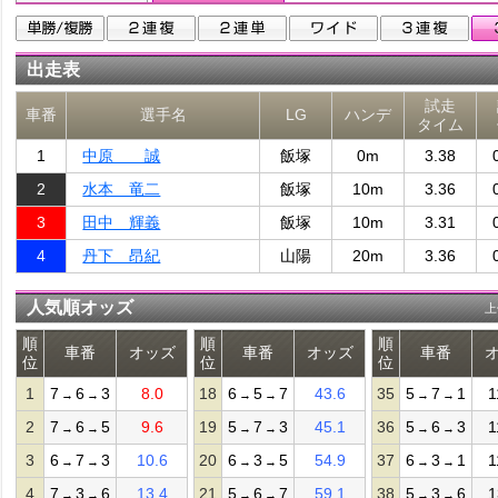
出走表
試走
車番
選手名
LG
ハンデ
タイム
1
中原 誠
飯塚
0m
3.38
2
水本 竜二
飯塚
10m
3.36
3
田中 輝義
飯塚
10m
3.31
4
丹下 昂紀
山陽
20m
3.36
人気順オッズ
上
順
順
順
車番
オッズ
車番
オッズ
車番
位
位
位
1
7
6
3
8.0
18
6
5
7
43.6
35
5
7
1
1
→
→
→
→
→
→
2
7
6
5
9.6
19
5
7
3
45.1
36
5
6
3
1
→
→
→
→
→
→
3
6
7
3
10.6
20
6
3
5
54.9
37
6
3
1
1
→
→
→
→
→
→
4
7
3
6
13.4
21
5
6
7
59.1
38
5
3
6
1
→
→
→
→
→
→