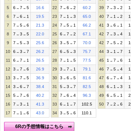
5
6
7
5
16.6
22
7
6
2
60.2
39
7
3
2
1
→
→
→
→
→
→
6
7
6
1
19.5
23
7
1
3
65.0
40
7
1
2
1
→
→
→
→
→
→
7
7
5
6
21.3
24
7
5
1
66.2
41
3
6
1
1
→
→
→
→
→
→
8
7
3
5
22.0
25
6
7
2
67.1
42
7
3
4
1
→
→
→
→
→
→
9
7
5
3
25.6
26
3
5
7
70.0
42
7
5
2
1
→
→
→
→
→
→
10
6
3
7
26.2
27
6
5
3
75.7
44
3
1
7
1
→
→
→
→
→
→
11
6
7
1
26.5
28
7
1
5
77.5
45
1
7
6
1
→
→
→
→
→
→
12
3
7
6
26.9
29
3
7
1
79.1
46
7
5
4
1
→
→
→
→
→
→
13
3
7
5
36.9
30
3
6
5
81.6
47
6
7
4
1
→
→
→
→
→
→
14
3
6
7
38.4
31
5
3
7
82.5
48
6
1
3
1
→
→
→
→
→
→
15
5
7
6
40.2
32
7
6
4
96.3
49
6
5
1
2
→
→
→
→
→
→
16
7
3
1
41.3
33
6
1
7
102.5
50
7
2
6
2
→
→
→
→
→
→
17
7
1
6
43.0
34
3
5
6
110.1
→
→
→
→
6Rの予想情報はこちら