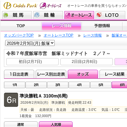
オートレースの車券を買うならオッズ
オッズパークTOP
オートレースTOP
レース情報
飯塚オー
令和７年度飯塚市営 飯塚ミッドナイト ２／７～
初日(2月7日)
2日目(2月8日)
準決勝戦Ａ 3100m(6周)
2026年2月9日(月)
準決勝戦
発走時間 22:43
天候：曇 走路状況：良走路 走路温度：3.0℃ 気温：1.0℃ 湿度：
1着賞金 132,000円