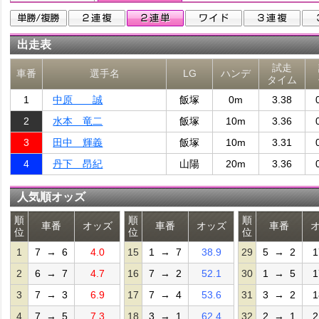
出走表
試走
車番
選手名
LG
ハンデ
タイム
1
中原 誠
飯塚
0m
3.38
2
水本 竜二
飯塚
10m
3.36
3
田中 輝義
飯塚
10m
3.31
4
丹下 昂紀
山陽
20m
3.36
人気順オッズ
順
順
順
車番
オッズ
車番
オッズ
車番
位
位
位
1
7 → 6
4.0
15
1 → 7
38.9
29
5 → 2
1
2
6 → 7
4.7
16
7 → 2
52.1
30
1 → 5
1
3
7 → 3
6.9
17
7 → 4
53.6
31
3 → 2
1
4
7 → 5
7.3
18
3 → 1
62.4
32
2 → 1
2