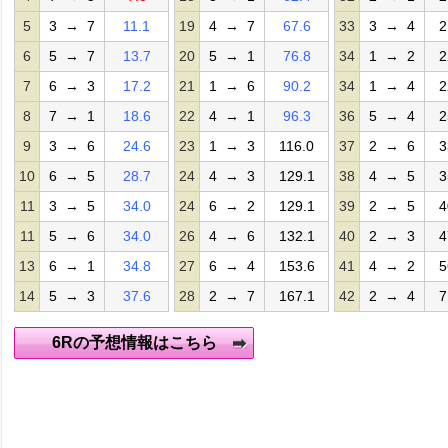
5
3 → 7
11.1
19
4 → 7
67.6
33
3 → 4
2
6
5 → 7
13.7
20
5 → 1
76.8
34
1 → 2
2
7
6 → 3
17.2
21
1 → 6
90.2
34
1 → 4
2
8
7 → 1
18.6
22
4 → 1
96.3
36
5 → 4
2
9
3 → 6
24.6
23
1 → 3
116.0
37
2 → 6
3
10
6 → 5
28.7
24
4 → 3
129.1
38
4 → 5
3
11
3 → 5
34.0
24
6 → 2
129.1
39
2 → 5
4
11
5 → 6
34.0
26
4 → 6
132.1
40
2 → 3
4
13
6 → 1
34.8
27
6 → 4
153.6
41
4 → 2
5
14
5 → 3
37.6
28
2 → 7
167.1
42
2 → 4
7
6Rの予想情報はこちら