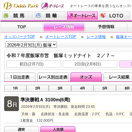
オートレースの車券を買うならオッズ
オッズパークTOP
オートレースTOP
レース情報
飯塚オー
令和７年度飯塚市営 飯塚ミッドナイト ２／７～
初日(2月7日)
2日目(2月8日)
準決勝戦Ａ 3100m(6周)
2026年2月9日(月)
準決勝戦
発走時間 23:45
天候：曇 走路状況：良走路 走路温度：2.0℃ 気温：0.0℃ 湿度：
1着賞金 132,000円