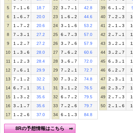
5
7
1
6
18.7
22
3
7
1
42.8
39
6
1
2
→
→
→
→
→
→
6
1
6
7
20.0
23
1
6
2
44.6
40
7
2
3
1
→
→
→
→
→
→
7
1
7
2
20.6
24
3
1
6
53.2
41
2
1
3
1
→
→
→
→
→
→
8
7
3
1
27.2
25
6
7
3
57.0
42
2
7
1
1
→
→
→
→
→
→
9
1
2
7
27.2
26
3
7
6
57.9
43
3
2
1
1
→
→
→
→
→
→
10
1
3
6
28.0
27
7
6
2
60.6
44
3
2
7
1
→
→
→
→
→
→
11
1
2
3
28.4
28
3
6
7
72.0
45
6
3
1
1
→
→
→
→
→
→
12
7
6
1
29.9
29
7
2
1
72.7
46
6
2
7
1
→
→
→
→
→
→
13
7
1
2
32.2
30
7
3
2
74.8
47
2
3
1
1
→
→
→
→
→
→
14
6
7
1
35.1
31
3
1
2
76.5
48
2
3
7
1
→
→
→
→
→
→
15
1
3
2
35.6
32
6
7
2
79.5
49
2
7
3
1
→
→
→
→
→
→
16
3
1
7
35.6
33
7
2
6
79.7
50
2
1
6
1
→
→
→
→
→
→
17
1
2
6
37.0
34
6
1
3
84.8
→
→
→
→
8Rの予想情報はこちら