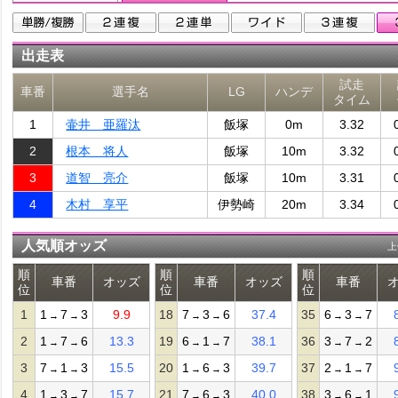
出走表
試走
車番
選手名
LG
ハンデ
タイム
1
壷井 亜羅汰
飯塚
0m
3.32
2
根本 将人
飯塚
10m
3.32
3
道智 亮介
飯塚
10m
3.31
4
木村 享平
伊勢崎
20m
3.34
人気順オッズ
上
順
順
順
車番
オッズ
車番
オッズ
車番
位
位
位
1
1
7
3
9.9
18
7
3
6
37.4
35
6
3
7
→
→
→
→
→
→
2
1
7
6
13.3
19
6
1
7
38.1
36
3
7
2
→
→
→
→
→
→
3
7
1
3
15.5
20
1
6
3
39.7
37
2
1
7
→
→
→
→
→
→
4
1
3
7
15.7
21
7
6
3
40.0
38
3
6
1
→
→
→
→
→
→