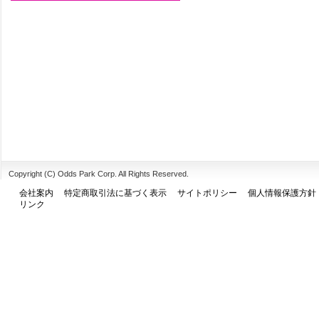
Copyright (C) Odds Park Corp. All Rights Reserved.
会社案内
特定商取引法に基づく表示
サイトポリシー
個人情報保護方針
リンク