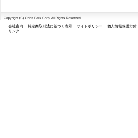
Copyright (C) Odds Park Corp. All Rights Reserved.
会社案内
特定商取引法に基づく表示
サイトポリシー
個人情報保護方針
リンク