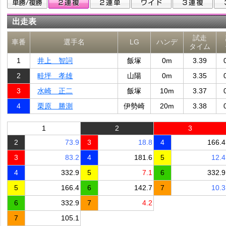
出走表
試走
車番
選手名
LG
ハンデ
タイム
1
井上 智詞
飯塚
0m
3.39
2
畦坪 孝雄
山陽
0m
3.35
3
水崎 正二
飯塚
10m
3.37
4
栗原 勝測
伊勢崎
20m
3.38
1
2
3
2
73.9
3
18.8
4
166.4
3
83.2
4
181.6
5
12.4
4
332.9
5
7.1
6
332.9
5
166.4
6
142.7
7
10.3
6
332.9
7
4.2
7
105.1