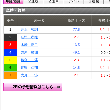
単勝・複勝
車番
選手名
単勝オッズ
複勝オ
1
井上 智詞
77.8
-
5.2
1
2
畦坪 孝雄
2.7
-
1.5
3
水崎 正二
13.5
-
1.9
4
栗原 勝測
49.1
-
0.0
5
落合 淳
2.3
-
1.1
6
菅野 仁翔
14.8
-
5.2
1
7
大月 渉
2.1
-
1.3
2Rの予想情報はこちら