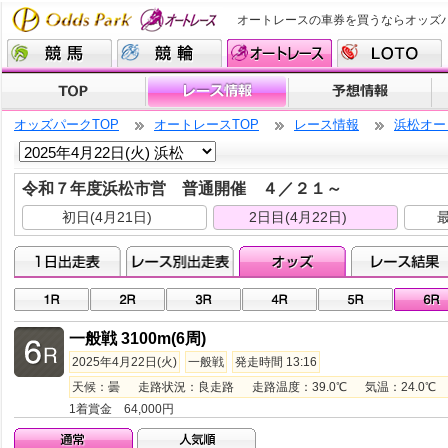
オートレースの車券を買うならオッズ
オッズパークTOP
オートレースTOP
レース情報
浜松オー
令和７年度浜松市営 普通開催 ４／２１～
初日(4月21日)
2日目(4月22日)
最
一般戦 3100m(6周)
2025年4月22日(火)
一般戦
発走時間 13:16
天候：曇 走路状況：良走路 走路温度：39.0℃ 気温：24.0℃ 湿
1着賞金 64,000円