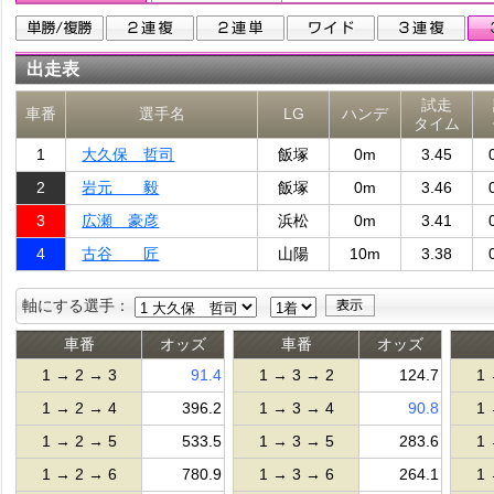
出走表
試走
車番
選手名
LG
ハンデ
タイム
1
大久保 哲司
飯塚
0m
3.45
2
岩元 毅
飯塚
0m
3.46
3
広瀬 豪彦
浜松
0m
3.41
4
古谷 匠
山陽
10m
3.38
軸にする選手：
車番
オッズ
車番
オッズ
1 → 2 → 3
91.4
1 → 3 → 2
124.7
1 
1 → 2 → 4
396.2
1 → 3 → 4
90.8
1 
1 → 2 → 5
533.5
1 → 3 → 5
283.6
1 
1 → 2 → 6
780.9
1 → 3 → 6
264.1
1 