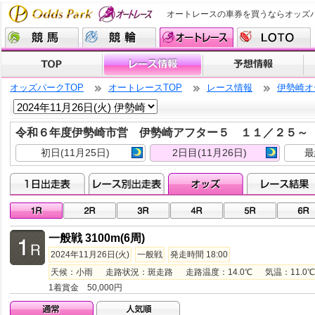
オートレースの車券を買うならオッズ
オッズパークTOP
オートレースTOP
レース情報
伊勢崎オ
令和６年度伊勢崎市営 伊勢崎アフター５ １１／２５
初日(11月25日)
2日目(11月26日)
最
一般戦 3100m(6周)
2024年11月26日(火)
一般戦
発走時間 18:00
天候：小雨 走路状況：斑走路 走路温度：14.0℃ 気温：11.0℃ 
1着賞金 50,000円