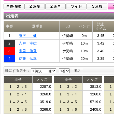
出走表
試走
車番
選手名
LG
ハンデ
タイム
1
滝沢 健
伊勢崎
0m
3.45
2
宍戸 幸雄
伊勢崎
10m
3.42
3
米里 信秀
伊勢崎
10m
3.46
4
伊藤 弘幸
伊勢崎
20m
3.39
軸にする選手：
車番
オッズ
車番
オッズ
1 → 2 → 3
2287.0
1 → 3 → 2
3813.0
1 
1 → 2 → 4
3268.0
1 → 3 → 4
3268.0
1 
1 → 2 → 5
3519.0
1 → 3 → 5
5719.0
1 
1 → 2 → 6
3268.0
1 → 3 → 6
2408.0
1 