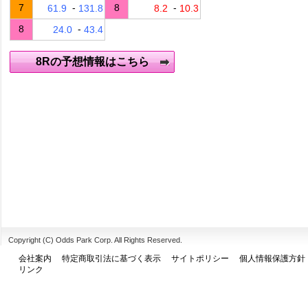
7
-
8
-
61.9
131.8
8.2
10.3
8
-
24.0
43.4
8Rの予想情報はこちら
Copyright (C) Odds Park Corp. All Rights Reserved.
会社案内
特定商取引法に基づく表示
サイトポリシー
個人情報保護方針
リンク