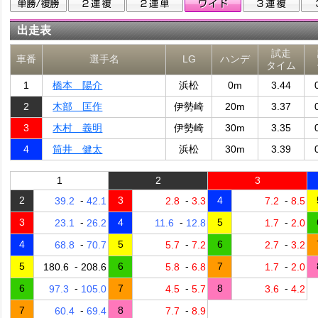
出走表
試走
車番
選手名
LG
ハンデ
タイム
1
橋本 陽介
浜松
0m
3.44
2
木部 匡作
伊勢崎
20m
3.37
3
木村 義明
伊勢崎
30m
3.35
4
筒井 健太
浜松
30m
3.39
1
2
3
2
-
3
-
4
-
39.2
42.1
2.8
3.3
7.2
8.5
3
-
4
-
5
-
23.1
26.2
11.6
12.8
1.7
2.0
4
-
5
-
6
-
68.8
70.7
5.7
7.2
2.7
3.2
5
-
6
-
7
-
180.6
208.6
5.8
6.8
1.7
2.0
6
-
7
-
8
-
97.3
105.0
4.5
5.7
3.6
4.2
7
-
8
-
60.4
69.4
7.7
8.9