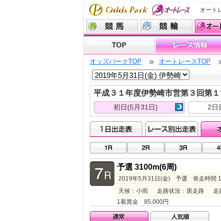
オート
オッズパークTOP
オートレースTOP
平成３１年度伊勢崎市営第３回第
初日(5月31日)
2日
予選 3100m(6周)
2019年5月31日(金)
予選
発走時間 1
天候：小雨 走路状況：斑走路 走路温度
1着賞金 85,000円