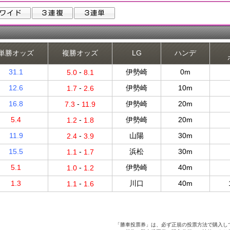
単勝オッズ
複勝オッズ
LG
ハンデ
31.1
-
伊勢崎
0m
5.0
8.1
12.6
-
伊勢崎
10m
1.7
2.6
16.8
-
伊勢崎
20m
7.3
11.9
5.4
-
伊勢崎
20m
1.2
1.8
11.9
-
山陽
30m
2.4
3.9
15.5
-
浜松
30m
1.1
1.7
5.1
-
伊勢崎
40m
1.0
1.2
1.3
-
川口
40m
1.1
1.6
「勝車投票券」は、必ず正規の投票方法で購入し