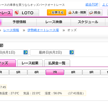
総合TOP
よ
レースの車券を買うならオッズパークオートレース
レース情報
伊勢崎オートレース場
オッズ
１節
目(6月1日)
最終日(6月2日)
7:45
：27.0℃ 気温：22.0℃ 湿度：56.0% （17:41現在）