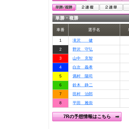
単勝・複勝
車番
選手名
1
滝沢 健
2
野沢 守弘
3
山中 充智
4
白次 義孝
5
満村 陽司
6
鈴木 静二
7
田村 治郎
8
平田 雅崇
7Rの予想情報はこちら