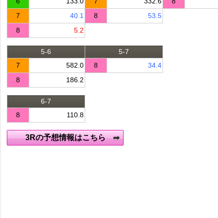
6
133.0
7
332.6
8
7
40.1
8
53.5
8
5.2
5-6
5-7
7
582.0
8
34.4
8
186.2
6-7
8
110.8
3Rの予想情報はこちら