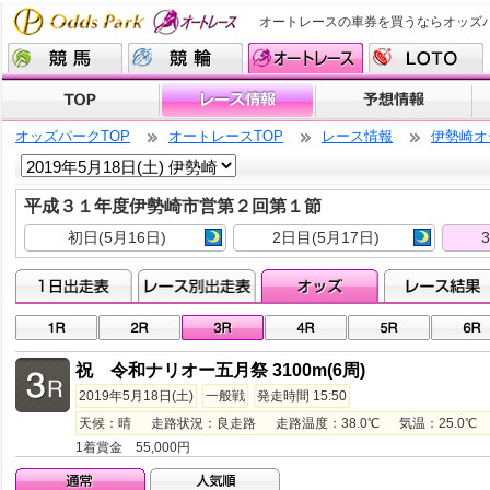
オートレースの車券を買うならオッズ
オッズパークTOP
オートレースTOP
レース情報
伊勢崎オ
平成３１年度伊勢崎市営第２回第１節
初日(5月16日)
2日目(5月17日)
祝 令和ナリオー五月祭 3100m(6周)
2019年5月18日(土)
一般戦
発走時間 15:50
天候：晴 走路状況：良走路 走路温度：38.0℃ 気温：25.0℃ 湿
1着賞金 55,000円