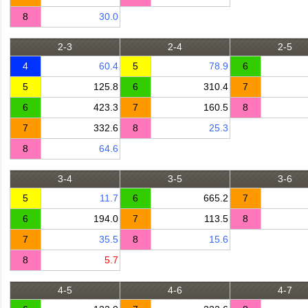
8
30.0
2-3
2-4
2-5
4
60.4
5
78.9
6
5
125.8
6
310.4
7
6
423.3
7
160.5
8
7
332.6
8
25.3
8
64.6
3-4
3-5
3-6
5
11.7
6
665.2
7
6
194.0
7
113.5
8
7
35.5
8
15.6
8
5.7
4-5
4-6
4-7