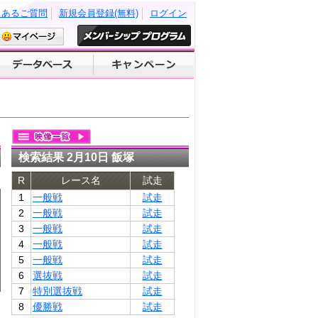
くあるご質問
新規会員登録(無料)
ログイン
検索結果 2月10日 飯塚
R
レース名
試走
1
一般戦
試走
2
一般戦
試走
3
一般戦
試走
4
一般戦
試走
5
一般戦
試走
6
選抜戦
試走
7
特別選抜戦
試走
8
優勝戦
試走