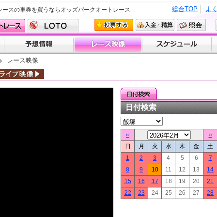
総合TOP
よ
レースの車券を買うならオッズパークオートレース
レース映像
日付検索
«
»
日
月
火
水
木
金
土
1
2
3
4
5
6
7
8
9
10
11
12
13
14
15
16
17
18
19
20
21
22
23
24
25
26
27
28