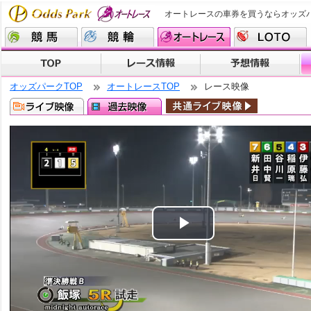
オートレースの車券を買うならオッズ
オッズパークTOP
オートレースTOP
レース映像
Play
Video