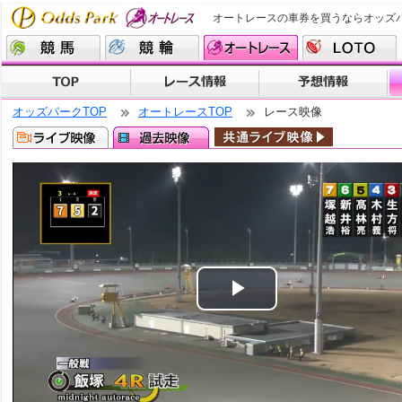
オートレースの車券を買うならオッズ
オッズパークTOP
オートレースTOP
レース映像
Play
Video