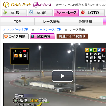
オートレースの車券を買うならオッズ
オッズパークTOP
オートレースTOP
レース映像
Play
Video