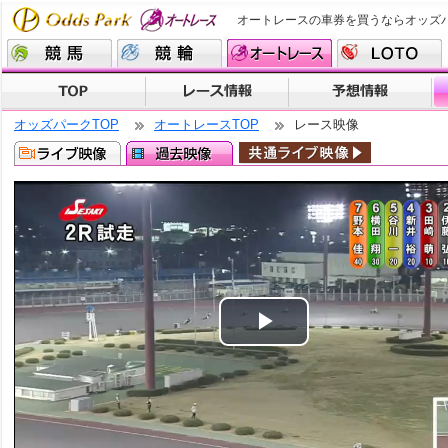
オートレースの車券を買うならオッズ
オッズパークTOP
オートレースTOP
レース映像
Play
Video