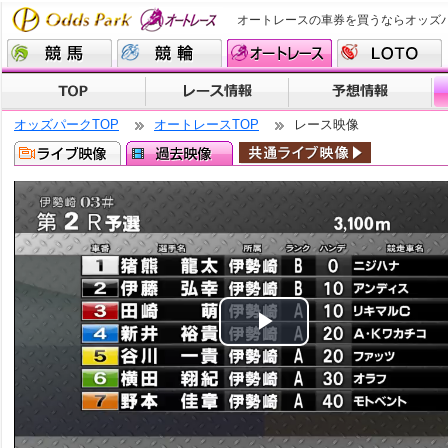
オートレースの車券を買うならオッズ
オッズパークTOP
オートレースTOP
レース映像
Play
Video