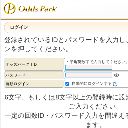
ログイン
登録されているIDとパスワードを入力し
ンを押してください。
・半角英数字で入力してください
オッズパークＩＤ
パスワード
自動的にログインする
[
?
]
自動ログイン
6文字、もしくは8文字以上の登録時に設
ご入力ください。
一定の回数ID・パスワード入力を間違え
ます。