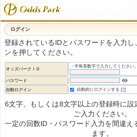
ログイン
登録されているIDとパスワードを入力し
ンを押してください。
・半角英数字で入力してください
オッズパークＩＤ
パスワード
自動的にログインする
[
?
]
自動ログイン
6文字、もしくは8文字以上の登録時に設
ご入力ください。
一定の回数ID・パスワード入力を間違え
ます。