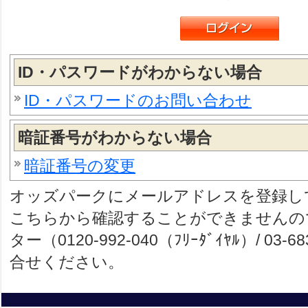
ID・パスワードがわからない場合
ID・パスワードのお問い合わせ
暗証番号がわからない場合
暗証番号の変更
オッズパークにメールアドレスを登録し
こちらから確認することができませんの
ター（0120-992-040（ﾌﾘｰﾀﾞｲﾔﾙ）/ 03-
合せください。