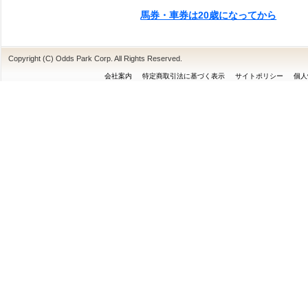
馬券・車券は20歳になってから
Copyright (C) Odds Park Corp. All Rights Reserved.
会社案内
特定商取引法に基づく表示
サイトポリシー
個人