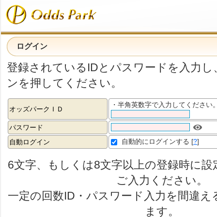
ログイン
登録されているIDとパスワードを入力し
ンを押してください。
・半角英数字で入力してください
オッズパークＩＤ
パスワード
自動的にログインする
[
?
]
自動ログイン
6文字、もしくは8文字以上の登録時に設
ご入力ください。
一定の回数ID・パスワード入力を間違え
ます。