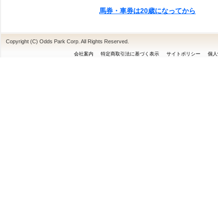
馬券・車券は20歳になってから
Copyright (C) Odds Park Corp. All Rights Reserved.
会社案内
特定商取引法に基づく表示
サイトポリシー
個人