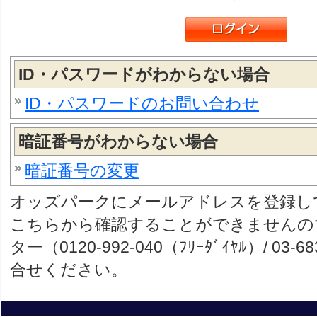
ID・パスワードがわからない場合
ID・パスワードのお問い合わせ
暗証番号がわからない場合
暗証番号の変更
オッズパークにメールアドレスを登録し
こちらから確認することができませんの
ター（0120-992-040（ﾌﾘｰﾀﾞｲﾔﾙ）/ 03-
合せください。